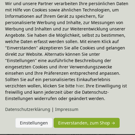
2er Set Wickelunterlage 
2er Set Wickelunterlage 
Wir und unsere Partner verarbeiten Ihre persönlichen Daten
Musselin
Musselin
mit Hilfe von Cookies sowie ähnlichen Technologien, um
In verschiedenen
In verschiedenen
Informationen auf Ihrem Gerät zu speichern, für
Farben
Farben
33,95 €
33,95 €
personalisierte Werbung und Inhalte, zur Messungen von
Werbung und Inhalten und zur Weiterentwicklung unserer
Angebote. Sie haben die Möglichkeit, selbst zu bestimmen,
-20% Code
-20% Code
2er Set Wickelunterlage 
Wimpelkette blau/braun
welche Daten erfasst werden sollen. Mit einem Klick auf
Musselin
"Einverstanden" akzeptieren Sie alle Cookies und gelangen
23,95 €
In verschiedenen
direkt zur Website. Alternativ können Sie unter
Farben
33,95 €
"Einstellungen" eine ausführliche Beschreibung der
eingesetzten Cookies und ihrer Verwendungszwecke
einsehen und Ihre Präferenzen entsprechend anpassen.
-20% Code
-20% Code
Sollten Sie auf ein personalisiertes Einkaufserlebnis
Wimpelkette rosa/braun
Messleiste
verzichten wollen, klicken Sie bitte
hier
. Ihre Einwilligung ist
23,95 €
36,95 €
freiwillig und kann jederzeit über die Datenschutz-
Einstellungen widerrufen oder geändert werden.
-20% Code
-20% Code
Schnuffeltuch Elefant Finley
Schnuffeltuch Eisbär Beary
Daten­schutz­erklärung
|
Impressum
26,95 €
26,95 €
Einstellungen
Einverstanden, zum Shop →
-20% Code
-20% Code
Mobile Mond und Sterne
Bettschlange Krokodil 