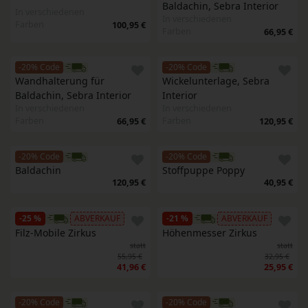
Baldachin, Sebra Interior
In verschiedenen
In verschiedenen
Farben
100,95 €
Farben
66,95 €
-20% Code
-20% Code
Wandhalterung für 
Wickelunterlage, Sebra 
Baldachin, Sebra Interior
Interior
In verschiedenen
In verschiedenen
Farben
Farben
66,95 €
120,95 €
-20% Code
-20% Code
Baldachin
Stoffpuppe Poppy
120,95 €
40,95 €
-25 %
ABVERKAUF
-21 %
ABVERKAUF
Filz-Mobile Zirkus
Höhenmesser Zirkus
statt
statt
55,95 €
32,95 €
41,96 €
25,95 €
-20% Code
-20% Code