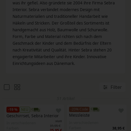
was ihr gefiel. Also gründete sie 2004 ihre Firma Sebra
Interior. Sebra verbindet modernes Design mit
Naturmaterialien und traditioneller Handarbeit wie
Häkeln und Stricken. Der Großteil des Sortiments ist
handgemacht aus Holz, Baumwolle und Schurwolle.
Form, Farbe und Material richten sich nach dem
Geschmack der Kinder und dem Bedürfnis der Eltern
nach Kreativität und Qualität. Hinter Sebra stehen 20
engagierte Mitarbeiter und ihre Kinder. Innovative
Einrichtungsideen aus Dänemark.
Filter
51 Artikel
-20% Code
-19 %
NEU
Messleiste
Geschirrset, Sebra Interior
statt
In verschiedenen
In verschiedenen
31,95 €
Farben
Farben
38,95 €
25,95 €