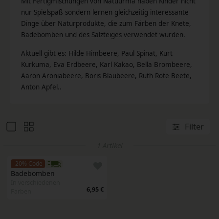
Mit Fertigmischungen von Natuurma haben Kinder nicht
nur Spielspaß sondern lernen gleichzeitig interessante
Dinge über Naturprodukte, die zum Färben der Knete,
Badebomben und des Salzteiges verwendet wurden.
Aktuell gibt es: Hilde Himbeere, Paul Spinat, Kurt
Kurkuma, Eva Erdbeere, Karl Kakao, Bella Brombeere,
Aaron Aroniabeere, Boris Blaubeere, Ruth Rote Beete,
Anton Apfel..
Filter
1 Artikel
-20% Code
Badebomben
In verschiedenen
6,95 €
Farben