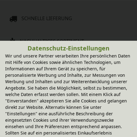
SCHNELLE LIEFERUNG
NACHHALTIGES SORTIMENT
Datenschutz-Einstellungen
Wir und unsere Partner verarbeiten Ihre persönlichen Daten
mit Hilfe von Cookies sowie ähnlichen Technologien, um
LANGLEBIG & MITWACHSEND
Informationen auf Ihrem Gerät zu speichern, für
personalisierte Werbung und Inhalte, zur Messungen von
Werbung und Inhalten und zur Weiterentwicklung unserer
SICHERE ZAHLUNG & ABWICKLUNG
Angebote. Sie haben die Möglichkeit, selbst zu bestimmen,
welche Daten erfasst werden sollen. Mit einem Klick auf
"Einverstanden" akzeptieren Sie alle Cookies und gelangen
Über BioKinder
direkt zur Website. Alternativ können Sie unter
"Einstellungen" eine ausführliche Beschreibung der
Philosophie
eingesetzten Cookies und ihrer Verwendungszwecke
BioKinder forstet auf
einsehen und Ihre Präferenzen entsprechend anpassen.
Bio-Erlenholz
Sollten Sie auf ein personalisiertes Einkaufserlebnis
Bio-Kiefernholz