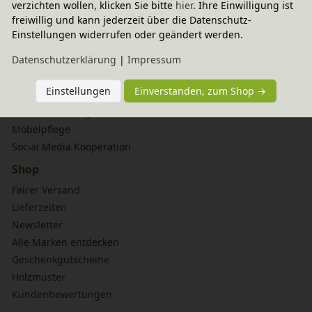
verzichten wollen, klicken Sie bitte
hier
. Ihre Einwilligung ist
Vom Baum zum Möbel
freiwillig und kann jederzeit über die Datenschutz-
Natürliche Rohstoffe
Einstellungen widerrufen oder geändert werden.
bionik
Naturmatratzen
Daten­schutz­erklärung
|
Impressum
Service
Einstellungen
Einverstanden, zum Shop →
Aufbauservice
Aufbauanleitungen
Möbelpflege
Social Media Kooperation
Shop
Fairer Versand
Lieferzeiten
Newsletter
Alle Marken entdecken
Geschenkgutscheine
Holzmuster
Kundenbewertungen