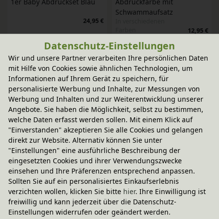
1er Baby Abdruckset Blau
Abdruckfarbe mit 
Schwammaufsatz
24,95 €
In verschiedenen
Farben
12,95 €
Datenschutz-Einstellungen
-20% Code
-20% Code
Wir und unsere Partner verarbeiten Ihre persönlichen Daten
Abdruckfarbe mit 
Abdruckfarbe mit 
mit Hilfe von Cookies sowie ähnlichen Technologien, um
Schwammaufsatz
Schwammaufsatz
Informationen auf Ihrem Gerät zu speichern, für
In verschiedenen
In verschiedenen
personalisierte Werbung und Inhalte, zur Messungen von
Farben
Farben
12,95 €
12,95 €
Werbung und Inhalten und zur Weiterentwicklung unserer
Angebote. Sie haben die Möglichkeit, selbst zu bestimmen,
welche Daten erfasst werden sollen. Mit einem Klick auf
-20% Code
-20% Code
Abdruckfarbe mit 
Abdruckfarbe mit 
"Einverstanden" akzeptieren Sie alle Cookies und gelangen
Schwammaufsatz
Schwammaufsatz
direkt zur Website. Alternativ können Sie unter
In verschiedenen
In verschiedenen
"Einstellungen" eine ausführliche Beschreibung der
Farben
Farben
12,95 €
12,95 €
eingesetzten Cookies und ihrer Verwendungszwecke
einsehen und Ihre Präferenzen entsprechend anpassen.
Sollten Sie auf ein personalisiertes Einkaufserlebnis
-20% Code
-20% Code
verzichten wollen, klicken Sie bitte
hier
. Ihre Einwilligung ist
Abdruckfarbe mit 
Abdruckfarbe mit 
freiwillig und kann jederzeit über die Datenschutz-
Schwammaufsatz
Schwammaufsatz
Einstellungen widerrufen oder geändert werden.
In verschiedenen
In verschiedenen