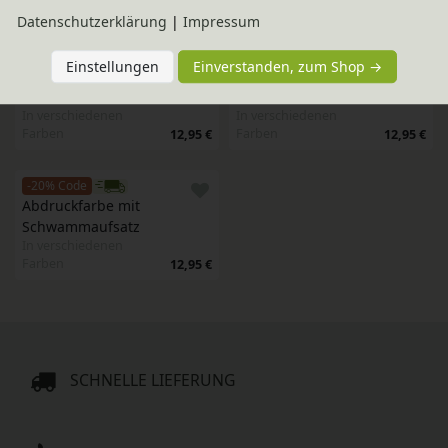
Farben
Farben
12,95 €
12,95 €
Daten­schutz­erklärung
|
Impressum
-20% Code
-20% Code
Einstellungen
Einverstanden, zum Shop →
Abdruckfarbe mit 
Abdruckfarbe mit 
Schwammaufsatz
Schwammaufsatz
In verschiedenen
In verschiedenen
Farben
Farben
12,95 €
12,95 €
-20% Code
Abdruckfarbe mit 
Schwammaufsatz
In verschiedenen
Farben
12,95 €
SCHNELLE LIEFERUNG