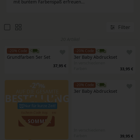
mit buntem Farbenspaß erfreuen...
Filter
20 Artikel
-20% Code
-20% Code
Grundfarben 5er Set 
3er Baby Abdruckset
In verschiedenen
37,95 €
Farben
33,95 €
-20
%
-20% Code
AUF DIE GESAMTE
3er Baby Abdruckset
BESTELLUNG
Nur für kurze Zeit!
SOMMER
In verschiedenen
Farben
39,95 €