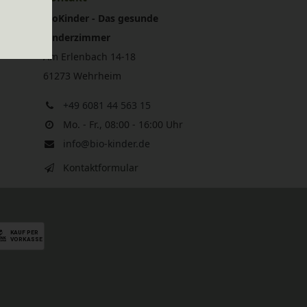
BioKinder - Das gesunde
Kinderzimmer
Am Erlenbach 14-18
61273 Wehrheim
+49 6081 44 563 15
Mo. - Fr., 08:00 - 16:00 Uhr
info@bio-kinder.de
Kontaktformular