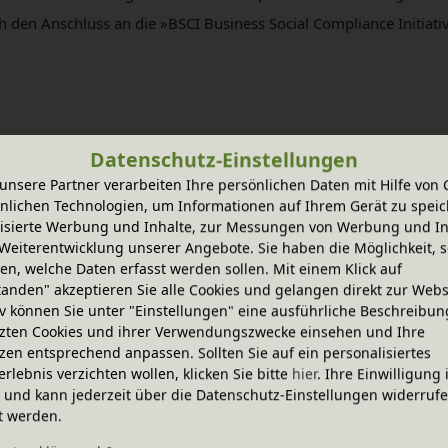
h den Anschluss an die »BSCI Business Social Compliance Initiati
Datenschutz-Einstellungen
1 Artikel
unsere Partner verarbeiten Ihre persönlichen Daten mit Hilfe von 
nlichen Technologien, um Informationen auf Ihrem Gerät zu speic
isierte Werbung und Inhalte, zur Messungen von Werbung und In
Weiterentwicklung unserer Angebote. Sie haben die Möglichkeit, s
n, welche Daten erfasst werden sollen. Mit einem Klick auf
tanden" akzeptieren Sie alle Cookies und gelangen direkt zur Webs
iv können Sie unter "Einstellungen" eine ausführliche Beschreibun
zten Cookies und ihrer Verwendungszwecke einsehen und Ihre
zen entsprechend anpassen. Sollten Sie auf ein personalisiertes
NACHHALTIGES
LANGLEBIG &
erlebnis verzichten wollen, klicken Sie bitte
hier
. Ihre Einwilligung 
SORTIMENT
MITWACHSEND
ig und kann jederzeit über die Datenschutz-Einstellungen widerruf
t werden.
e
Shop