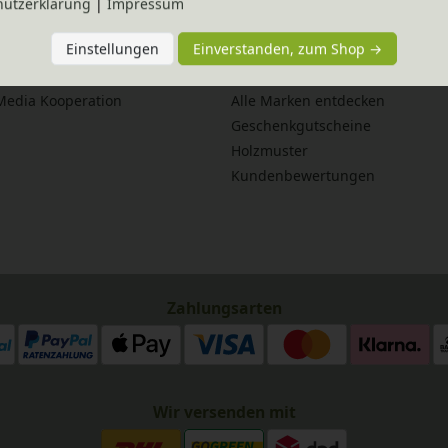
hutz­erklärung
|
Impressum
service
Fairer Versand
Einstellungen
Einverstanden, zum Shop →
anleitungen
Lieferzeiten
flege
Newsletter
 Media Kooperation
Alle Marken entdecken
Geschenkgutscheine
Holzmuster
Kundenbewertungen
Zahlungsarten
Wir versenden mit