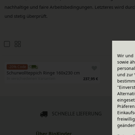
nachhaltige und faire Arbeitsbedingungen. Letzteres wird durc
und stetig überprüft.
Wir und 
sowie äh
-20% Code
personal
Schurwollteppich Ringe 160x230 cm
und zur 
In verschiedenen Varianten
237,95 €
bestimme
"Einvers
Alternat
eingeset
Präferen
Einkaufs
SCHNELLE LIEFERUNG
freiwill
geänder
Über BioKinder
Servic