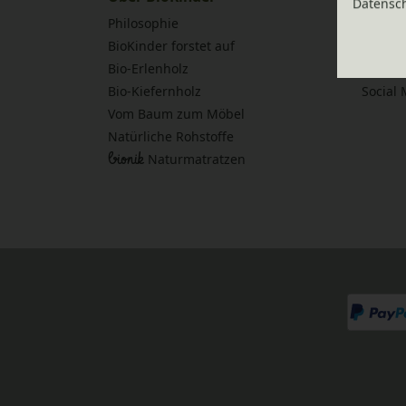
Daten­sc
Philosophie
Aufbau
BioKinder forstet auf
Aufbau
Bio-Erlenholz
Möbelp
Bio-Kiefernholz
Social
Vom Baum zum Möbel
Natürliche Rohstoffe
bionik
Naturmatratzen