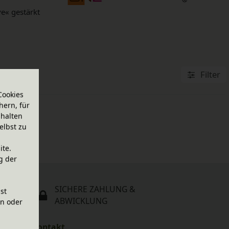
ve« gestärkt
Filter
Cookies
hern, für
halten
elbst zu
ite.
g der
SICHERE ZAHLUNG &
ist
ABWICKLUNG
en oder
Kontakt