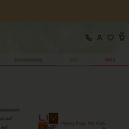
0
Ausstattung
NEU
SALE
ialisiert.
us auf
 auf