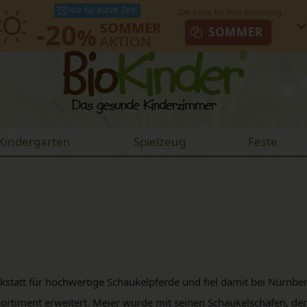
Nur für kurze Zeit!
-20
SOMMER
%
SOMMER
AKTION
Kindergarten
Spielzeug
Feste
tatt für hochwertige Schaukelpferde und fiel damit bei Nürnbe
ortiment erweitert. Meier wurde mit seinen Schaukelschafen, de