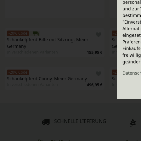
personal
und zur 
bestimme
"Einvers
Alternat
-20% Code
-20% Code
eingeset
Schaukelpferd Bille mit Sitzring, Meier 
Schaukelpferd 
Präferen
Germany
Germany
Einkaufs
In verschiedenen Varianten
In verschiedene
155,95 €
freiwill
geänder
-20% Code
-20% Code
Daten­sc
Schaukelpferd Conny, Meier Germany
Schaukelpfer
In verschiedenen Varianten
In verschiedene
496,95 €
SCHNELLE LIEFERUNG