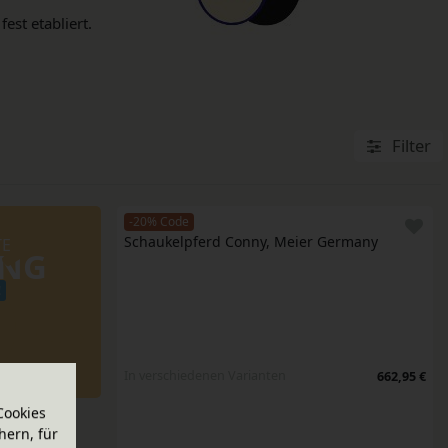
est etabliert.
Filter
-20% Code
Schaukelpferd Conny, Meier Germany
TE
UNG
!
In verschiedenen Varianten
662,95 €
Cookies
hern, für