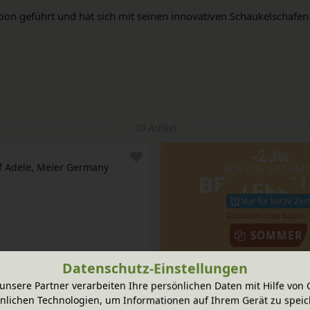
ion geführt und hat sich mit seinen innovativen Schaukelschafen f
10 Artikel
-20
%
f Adele, Meier Germany
AUF DIE GESAM
BESTELL
Nur für kurze Zeit
SOMMER
en Farben
413,95 €
Datenschutz-Einstellungen
unsere Partner verarbeiten Ihre persönlichen Daten mit Hilfe von 
nlichen Technologien, um Informationen auf Ihrem Gerät zu speic