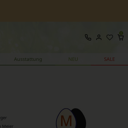
0
Ausstattung
NEU
SALE
rger
n Meier