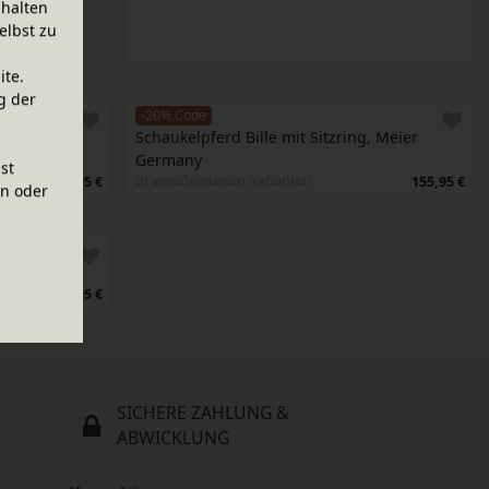
halten
elbst zu
ite.
g der
-20% Code
, Meier 
Schaukelpferd Bille mit Sitzring, Meier 
Germany
ist
In verschiedenen Varianten
155,95 €
155,95 €
en oder
Germany
662,95 €
SICHERE ZAHLUNG &
ABWICKLUNG