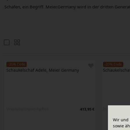
Schafen, ein Begriff. Meier.Germany wird in der dritten Generat
-20% Code
-20% Code
Schaukelschaf Adele, Meier Germany
Schaukelscha
In verschiedenen Farben
In verschieden
413,95 €
Wir und 
sowie äh