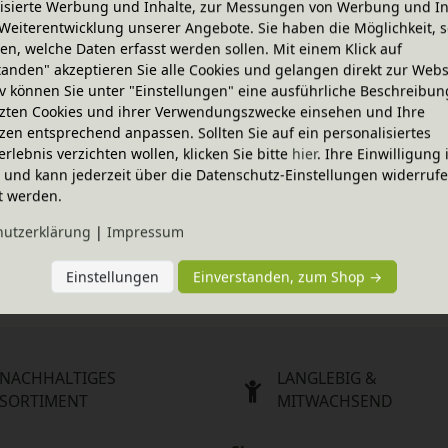
isierte Werbung und Inhalte, zur Messungen von Werbung und In
Weiterentwicklung unserer Angebote. Sie haben die Möglichkeit, s
n, welche Daten erfasst werden sollen. Mit einem Klick auf
tanden" akzeptieren Sie alle Cookies und gelangen direkt zur Webs
iv können Sie unter "Einstellungen" eine ausführliche Beschreibun
-20% Code
zten Cookies und ihrer Verwendungszwecke einsehen und Ihre
Bille mit Sitzring, Meier 
Schaukelpferd Bille mit Sitzring
zen entsprechend anpassen. Sollten Sie auf ein personalisiertes
Germany
erlebnis verzichten wollen, klicken Sie bitte
hier
. Ihre Einwilligung 
n Varianten
In verschiedenen Varianten
155,95 €
ig und kann jederzeit über die Datenschutz-Einstellungen widerruf
t werden.
-20% Code
hutz­erklärung
|
Impressum
d Conny, Meier Germany
Schaukelpferd Conny, Meier 
n Varianten
In verschiedenen Varianten
496,95 €
Einstellungen
Einverstanden, zum Shop →
NACHHALTIGES
LANGLEBIG &
SORTIMENT
MITWACHSEND