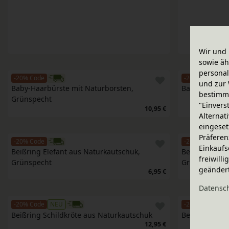
Wir und 
sowie äh
personal
-20% Code
-20% Code
und zur 
Baby-Haarbürste mit Naturborsten, 
Baby-Abdruck
bestimme
Grünspecht
"Einvers
10,95 €
Alternat
eingeset
Präferen
-20% Code
-20% Code
Einkaufs
Beißring Elefant aus Naturkautschuk, 
Beißring Schn
freiwill
Grünspecht
Grünspecht
geänder
6,95 €
Daten­sc
-20% Code
NEU
-20% Code
NE
Beißring Schildkröte aus Naturkautschuk
Beißring Din
12,95 €