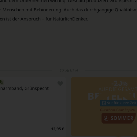
 sind dem Unternehmen wichtig. Deshalb produziert Grünspecht 
 für Menschen mit Behinderung. Auch das durchgängige Qualität
en ist der Anspruch – für NatürlichDenker.
17 Artikel
-20
%
inarmband, Grünspecht
AUF DIE GESAM
BESTELL
Nur für kurze Zeit
SOMMER
12,95 €