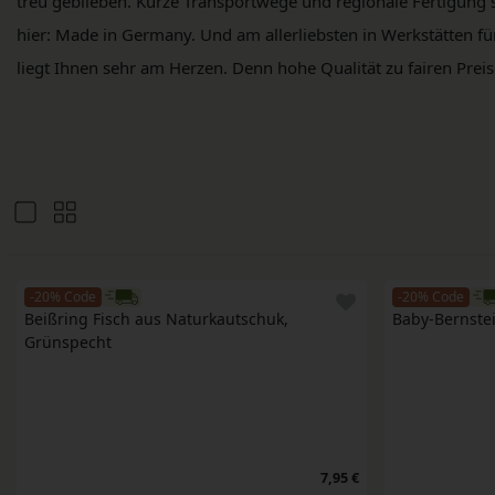
treu geblieben. Kurze Transportwege und regionale Fertigung
hier: Made in Germany. Und am allerliebsten in Werkstätten
liegt Ihnen sehr am Herzen. Denn hohe Qualität zu fairen Preis
-20% Code
-20% Code
Beißring Fisch aus Naturkautschuk, 
Baby-Bernste
Grünspecht
7,95 €