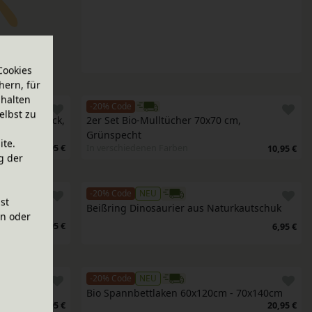
Cookies
hern, für
halten
-20% Code
elbst zu
 Fußabdruck, 
2er Set Bio-Mulltücher 70x70 cm, 
Grünspecht
ite.
19,95 €
In verschiedenen Farben
10,95 €
g der
-20% Code
NEU
ist
Beißring Dinosaurier aus Naturkautschuk
en oder
19,95 €
6,95 €
-20% Code
NEU
Bio Spannbettlaken 60x120cm - 70x140cm
11,95 €
20,95 €