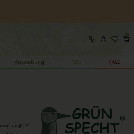
0
Ausstattung
NEU
SALE
h wie möglich“