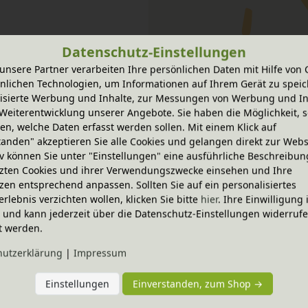
Datenschutz-Einstellungen
unsere Partner verarbeiten Ihre persönlichen Daten mit Hilfe von 
nlichen Technologien, um Informationen auf Ihrem Gerät zu speic
isierte Werbung und Inhalte, zur Messungen von Werbung und In
-20% Code
Weiterentwicklung unserer Angebote. Sie haben die Möglichkeit, s
masse, Grünspecht
Baby-Abdruckset für Hand- und
n, welche Daten erfasst werden sollen. Mit einem Klick auf
Grünspecht
9,95 €
tanden" akzeptieren Sie alle Cookies und gelangen direkt zur Webs
iv können Sie unter "Einstellungen" eine ausführliche Beschreibun
zten Cookies und ihrer Verwendungszwecke einsehen und Ihre
zen entsprechend anpassen. Sollten Sie auf ein personalisiertes
-20% Code
erlebnis verzichten wollen, klicken Sie bitte
hier
. Ihre Einwilligung 
ecke aus Naturkautschuk, 
Bio-Betteinlage, Grünspecht
ig und kann jederzeit über die Datenschutz-Einstellungen widerruf
t werden.
13,95 €
hutz­erklärung
|
Impressum
U
-20% Code
NEU
Einstellungen
Einverstanden, zum Shop →
o aus Naturkautschuk
Greifring Hasenohren
12,95 €