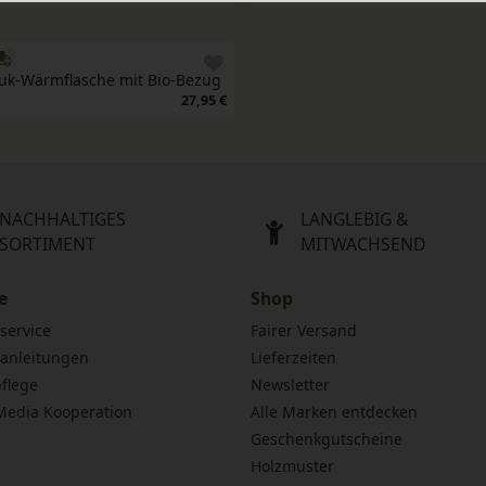
uk-Wärmflasche mit Bio-Bezug
27,95 €
NACHHALTIGES
LANGLEBIG &
SORTIMENT
MITWACHSEND
e
Shop
service
Fairer Versand
anleitungen
Lieferzeiten
flege
Newsletter
 Media Kooperation
Alle Marken entdecken
Geschenkgutscheine
Holzmuster