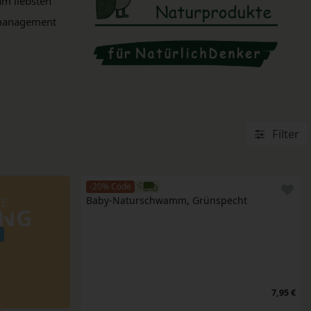
am liebsten
smanagement
Filter
-20% Code
Baby-Naturschwamm, Grünspecht
TE
UNG
!
7,95 €