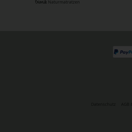
bionik
Naturmatratzen
Datenschutz
AGB 