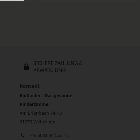
SICHERE ZAHLUNG &
ABWICKLUNG
Kontakt
BioKinder - Das gesunde
Kinderzimmer
Am Erlenbach 14-18
61273 Wehrheim
+49 6081 44 563 15