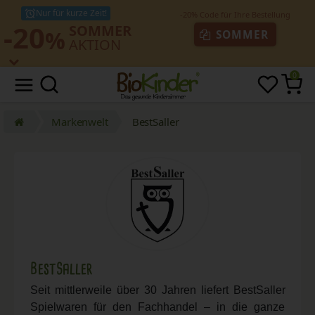
Nur für kurze Zeit!
-20
SOMMER
%
SOMMER
AKTION
0
Markenwelt
BestSaller
BestSaller
Seit mittlerweile über 30 Jahren liefert BestSaller
Spielwaren für den Fachhandel – in die ganze