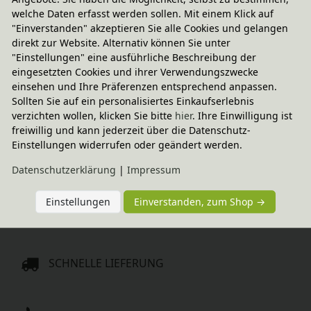
-20% Code
-20% Code
welche Daten erfasst werden sollen. Mit einem Klick auf
Korkenknaller-Pistole
Beutel mit 25 Schleuder- 
"Einverstanden" akzeptieren Sie alle Cookies und gelangen
und Armbrustkorken
4,95 €
direkt zur Website. Alternativ können Sie unter
6,95 €
"Einstellungen" eine ausführliche Beschreibung der
eingesetzten Cookies und ihrer Verwendungszwecke
-20% Code
-20% Code
einsehen und Ihre Präferenzen entsprechend anpassen.
Beutel mit 100 Papierkugeln 
Papierkugel-Schleuder aus 
Sollten Sie auf ein personalisiertes Einkaufserlebnis
für Schleudern
Erlenholz
verzichten wollen, klicken Sie bitte
hier
. Ihre Einwilligung ist
12,95 €
9,95 €
freiwillig und kann jederzeit über die Datenschutz-
Einstellungen widerrufen oder geändert werden.
-20% Code
-20% Code
Daten­schutz­erklärung
|
Impressum
Korken-Armbrust
Ritterschwert 
12,95 €
9,95 €
Einstellungen
Einverstanden, zum Shop →
SCHNELLE LIEFERUNG