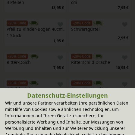
3 Pfeilen
cm
18,95 €
7,95 €
-20% Code
-20% Code
Pfeil zu Kinder-Bogen 40cm, 
Schwertgürtel
1 Stück
2,95 €
1,95 €
-20% Code
-20% Code
Ritter-Dolch
Ritterschild Drache
7,95 €
10,95 €
-20% Code
-20% Code
Würfelspiel
2er-Set Schatzkiste
Datenschutz-Einstellungen
10,95 €
20,95 €
Wir und unsere Partner verarbeiten Ihre persönlichen Daten
mit Hilfe von Cookies sowie ähnlichen Technologien, um
-20% Code
-20% Code
Informationen auf Ihrem Gerät zu speichern, für
Brustpanzer für Kinder
Ritterhelm für Kinder
10,95 €
11,95 €
personalisierte Werbung und Inhalte, zur Messungen von
Werbung und Inhalten und zur Weiterentwicklung unserer
Angebote. Sie haben die Möglichkeit, selbst zu bestimmen,