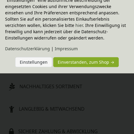
"Einstellungen" eine ausführliche Beschreibung der
16,95 €
7,95 €
eingesetzten Cookies und ihrer Verwendungszwecke
einsehen und Ihre Präferenzen entsprechend anpassen.
-20% Code
-20% Code
Sollten Sie auf ein personalisiertes Einkaufserlebnis
Tasse Brontosaurus Brutus
Tasse Giraffe Gisele
verzichten wollen, klicken Sie bitte
hier
. Ihre Einwilligung ist
9,95 €
8,95 €
freiwillig und kann jederzeit über die Datenschutz-
Einstellungen widerrufen oder geändert werden.
Daten­schutz­erklärung
|
Impressum
Einstellungen
Einverstanden, zum Shop →
SCHNELLE LIEFERUNG
NACHHALTIGES SORTIMENT
LANGLEBIG & MITWACHSEND
SICHERE ZAHLUNG & ABWICKLUNG