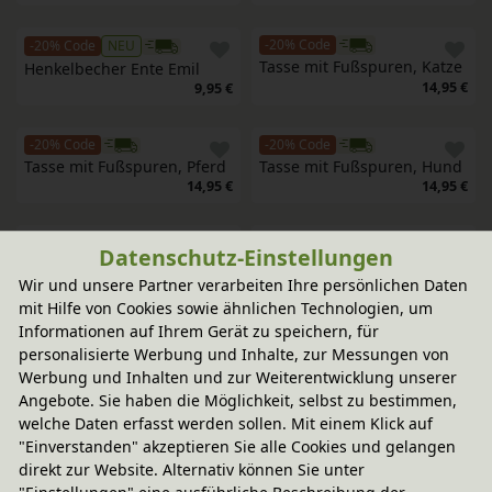
-20% Code
-20% Code
NEU
Tasse mit Fußspuren, Katze
Henkelbecher Ente Emil
14,95 €
9,95 €
-20% Code
-20% Code
Tasse mit Fußspuren, Pferd
Tasse mit Fußspuren, Hund
14,95 €
14,95 €
-20% Code
-20% Code
Datenschutz-Einstellungen
Tischset Elefant
Tischset Maus
Wir und unsere Partner verarbeiten Ihre persönlichen Daten
7,95 €
7,95 €
mit Hilfe von Cookies sowie ähnlichen Technologien, um
Informationen auf Ihrem Gerät zu speichern, für
-20% Code
-20% Code
personalisierte Werbung und Inhalte, zur Messungen von
Doppelhenkeltasse Maus
Tischset Frosch
Werbung und Inhalten und zur Weiterentwicklung unserer
9,95 €
7,95 €
Angebote. Sie haben die Möglichkeit, selbst zu bestimmen,
welche Daten erfasst werden sollen. Mit einem Klick auf
-20% Code
-20% Code
"Einverstanden" akzeptieren Sie alle Cookies und gelangen
Set Tasse & Tischset 
Tischset Brontosaurus 
direkt zur Website. Alternativ können Sie unter
Brontosaurus Brutus
Brutus