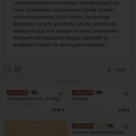
Familienunternehmen kombiniert schlichte Eleganz mit
hoher Funktionalität und produziert stilvolle Geschirr-
und Wohnaccessoires. Klare Formen, hochwertige
Materialien und eine puristische Ästhetik zeichnen die
Kollektionen aus. ASA Selection verbindet traditionelles
Handwerk mit innovativen Designs und schafft so
langlebige Produkte für den täglichen Gebrauch.
Filter
19 Artikel
-20% Code
-20% Code
Kindergeschirrset, 5-teilig
Tischset
In verschiedenen
In verschiedenen
Varianten
Varianten
37,95 €
6,95 €
-20
%
-20% Code
NEU
AUF DIE GESAMTE
Tischset Kaninchen Karla