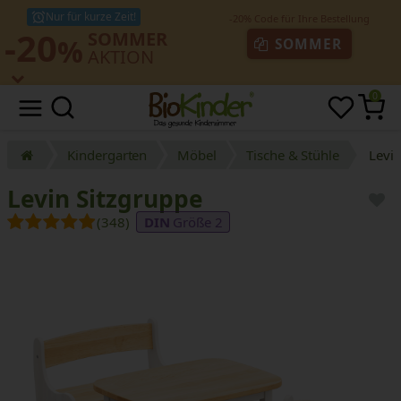
Nur für kurze Zeit!
-20
SOMMER
%
SOMMER
AKTION
0
Kindergarten
Möbel
Tische & Stühle
Levin
Levin Sitzgruppe
(348)
Größe 2