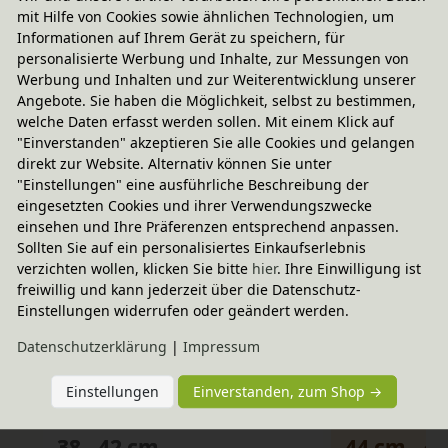
Sie haben Fragen?
mit Hilfe von Cookies sowie ähnlichen Technologien, um
Informationen auf Ihrem Gerät zu speichern, für
personalisierte Werbung und Inhalte, zur Messungen von
Werbung und Inhalten und zur Weiterentwicklung unserer
Größentabelle
Angebote. Sie haben die Möglichkeit, selbst zu bestimmen,
welche Daten erfasst werden sollen. Mit einem Klick auf
"Einverstanden" akzeptieren Sie alle Cookies und gelangen
direkt zur Website. Alternativ können Sie unter
"Einstellungen" eine ausführliche Beschreibung der
DIN
Größe 0
DIN
Größ
eingesetzten Cookies und ihrer Verwendungszwecke
einsehen und Ihre Präferenzen entsprechend anpassen.
Sollten Sie auf ein personalisiertes Einkaufserlebnis
Altersempfehlung
Altersempfehl
verzichten wollen, klicken Sie bitte
hier
. Ihre Einwilligung ist
1 - 2 Jahren
2 - 5 Jahr
freiwillig und kann jederzeit über die Datenschutz-
Einstellungen widerrufen oder geändert werden.
Körpergröße
Körpergröße
80 cm - 95 cm
93 cm - 1
Daten­schutz­erklärung
|
Impressum
Sitzhöhe
Sitzhöhe
20 - 22 cm
25 cm - 2
Einstellungen
Einverstanden, zum Shop →
Tischhöhe
Tischhöhe
38 - 42 cm
44 cm - 4