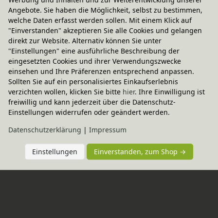
Werther
Angebote. Sie haben die Möglichkeit, selbst zu bestimmen,
welche Daten erfasst werden sollen. Mit einem Klick auf
"Einverstanden" akzeptieren Sie alle Cookies und gelangen
Sie haben Fragen?
direkt zur Website. Alternativ können Sie unter
"Einstellungen" eine ausführliche Beschreibung der
eingesetzten Cookies und ihrer Verwendungszwecke
einsehen und Ihre Präferenzen entsprechend anpassen.
Wird oft zusammen gekauft
Sollten Sie auf ein personalisiertes Einkaufserlebnis
verzichten wollen, klicken Sie bitte
hier
. Ihre Einwilligung ist
freiwillig und kann jederzeit über die Datenschutz-
-20% Code
Einstellungen widerrufen oder geändert werden.
Zipfel Hocker groß, Werther 
Möbelmanufaktur
Daten­schutz­erklärung
|
Impressum
In verschiedenen Farben
207,95 €
Einstellungen
Einverstanden, zum Shop →