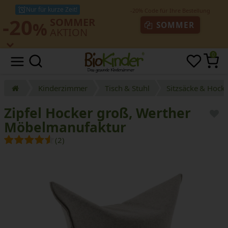
Nur für kurze Zeit!
-20
SOMMER
%
SOMMER
AKTION
0
Kinderzimmer
Tisch & Stuhl
Sitzsäcke & Hock
Zipfel Hocker groß, Werther
Möbelmanufaktur
(2)