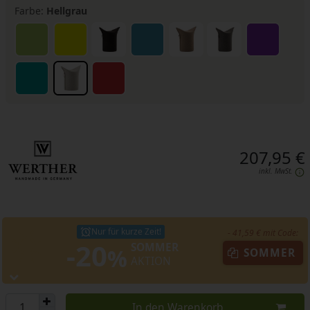
Farbe:
Hellgrau
207,95 €
inkl. MwSt.
Nur für kurze Zeit!
- 41,59 € mit Code:
-20
SOMMER
%
SOMMER
AKTION
In den Warenkorb