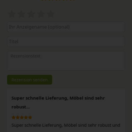
Bewertungssterne
1
2
3
4
5
von
von
von
von
von
5
5
5
5
5
Ihr
Platzhalter
Anzeigename
Bewertungssternen
Bewertungssternen
Bewertungssternen
Bewertungssternen
Bewertungssterne
(optional)
Titel
Rezensionstext
Rezension senden
Super schnelle Lieferung, Möbel sind sehr
robust...
Super schnelle Lieferung, Möbel sind sehr robust und