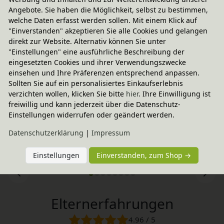
Angebote. Sie haben die Möglichkeit, selbst zu bestimmen,
-20% Code
Größe 2
welche Daten erfasst werden sollen. Mit einem Klick auf
Levin Sitzgruppe Tisch & 2x Stuhl
"Einverstanden" akzeptieren Sie alle Cookies und gelangen
In verschiedenen Varianten
direkt zur Website. Alternativ können Sie unter
aus Bio-Massivholz
314,85 €
"Einstellungen" eine ausführliche Beschreibung der
eingesetzten Cookies und ihrer Verwendungszwecke
einsehen und Ihre Präferenzen entsprechend anpassen.
Sollten Sie auf ein personalisiertes Einkaufserlebnis
verzichten wollen, klicken Sie bitte
hier
. Ihre Einwilligung ist
freiwillig und kann jederzeit über die Datenschutz-
Einstellungen widerrufen oder geändert werden.
Daten­schutz­erklärung
|
Impressum
Einstellungen
Einverstanden, zum Shop →
Elternerfahrungen
4.96 / 5