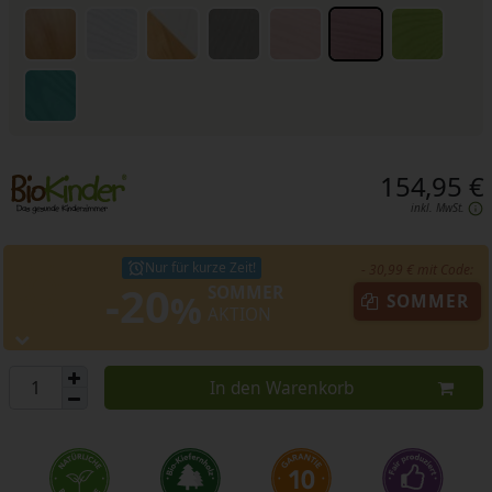
154,95 €
inkl. MwSt.
Nur für kurze Zeit!
- 30,99 € mit Code:
-20
SOMMER
%
SOMMER
AKTION
In den Warenkorb