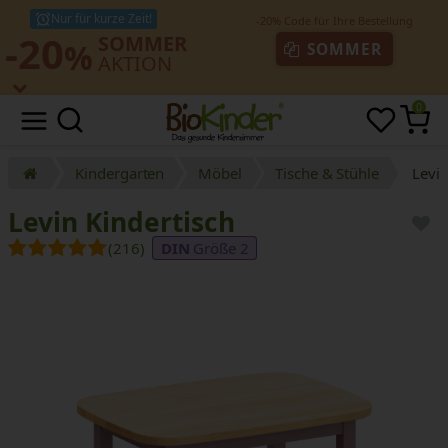
Nur für kurze Zeit!
-20
SOMMER
%
SOMMER
AKTION
0
Kindergarten
Möbel
Tische & Stühle
Levin
Levin Kindertisch
(216)
Größe 2