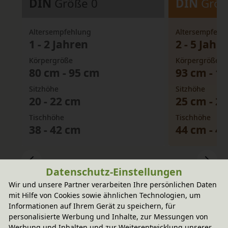
DIN
Größe 0
DIN
Größ
Altersempfehlung
Altersempfehl
1 - 2 Jahren
2 - 5 Jahr
Körpergröße
Körpergröße
80 cm - 95 cm
93 cm - 1
Sitzhöhe
Sitzhöhe
20 - 22 cm
25 cm - 2
Tischhöhe
Tischhöhe
38 - 42 cm
44 cm - 4
Datenschutz-Einstellungen
Wir und unsere Partner verarbeiten Ihre persönlichen Daten
mit Hilfe von Cookies sowie ähnlichen Technologien, um
Informationen auf Ihrem Gerät zu speichern, für
Wird oft zusammen gekauft
personalisierte Werbung und Inhalte, zur Messungen von
Werbung und Inhalten und zur Weiterentwicklung unserer