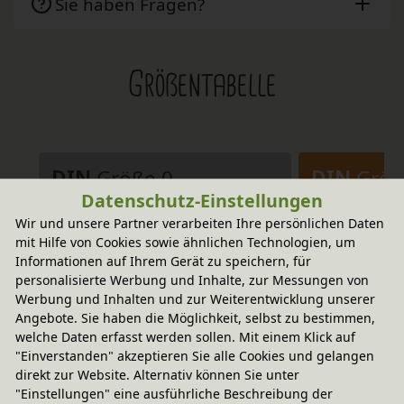
Sie haben Fragen?
Größentabelle
DIN
Größe 0
DIN
Größ
Datenschutz-Einstellungen
Wir und unsere Partner verarbeiten Ihre persönlichen Daten
Altersempfehlung
Altersempfehl
mit Hilfe von Cookies sowie ähnlichen Technologien, um
1 - 2 Jahren
2 - 5 Jahr
Informationen auf Ihrem Gerät zu speichern, für
Körpergröße
Körpergröße
personalisierte Werbung und Inhalte, zur Messungen von
80 cm - 95 cm
93 cm - 1
Werbung und Inhalten und zur Weiterentwicklung unserer
Angebote. Sie haben die Möglichkeit, selbst zu bestimmen,
Sitzhöhe
Sitzhöhe
welche Daten erfasst werden sollen. Mit einem Klick auf
20 - 22 cm
25 cm - 2
"Einverstanden" akzeptieren Sie alle Cookies und gelangen
direkt zur Website. Alternativ können Sie unter
Tischhöhe
Tischhöhe
"Einstellungen" eine ausführliche Beschreibung der
38 - 42 cm
44 cm - 4