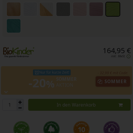
164,95 €
inkl. MwSt.
Nur für kurze Zeit!
- 32,99 € mit Code:
-20
SOMMER
%
SOMMER
AKTION
In den Warenkorb