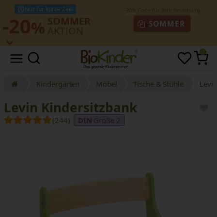
Nur für kurze Zeit!
-20
SOMMER
%
SOMMER
AKTION
0
Kindergarten
Möbel
Tische & Stühle
Levin
Levin Kindersitzbank
(244)
Größe 2