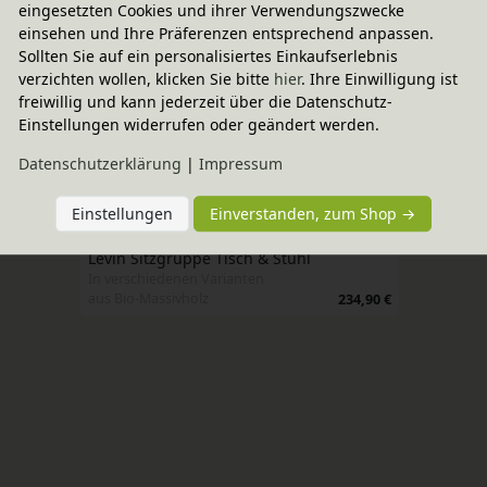
eingesetzten Cookies und ihrer Verwendungszwecke
einsehen und Ihre Präferenzen entsprechend anpassen.
Sollten Sie auf ein personalisiertes Einkaufserlebnis
verzichten wollen, klicken Sie bitte
hier
. Ihre Einwilligung ist
freiwillig und kann jederzeit über die Datenschutz-
Einstellungen widerrufen oder geändert werden.
Daten­schutz­erklärung
|
Impressum
Wird oft zusammen gekauft
Einstellungen
Einverstanden, zum Shop →
-20% Code
Größe 2
Levin Sitzgruppe Tisch & Stuhl
In verschiedenen Varianten
aus Bio-Massivholz
234,90 €