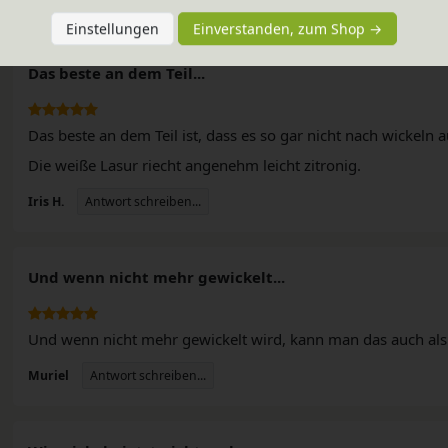
Einstellungen
Einverstanden, zum Shop →
Das beste an dem Teil...
Das beste an dem Teil ist, dass es so gar nicht nach wickeln
Die weiße Lasur riecht angenehm leicht zitronig.
n
Antwort schreiben...
Iris H.
Und wenn nicht mehr gewickelt...
Und wenn nicht mehr gewickelt wird, kann man das auch a
Antwort schreiben...
Muriel