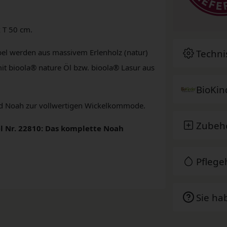
x T 50 cm.
Techni
bel werden aus massivem Erlenholz (natur)
 mit bioola® nature Öl bzw. bioola® Lasur aus
BioKin
ird Noah zur vollwertigen Wickelkommode.
Zubeh
l Nr. 22810: Das komplette Noah
Pfleg
Sie ha