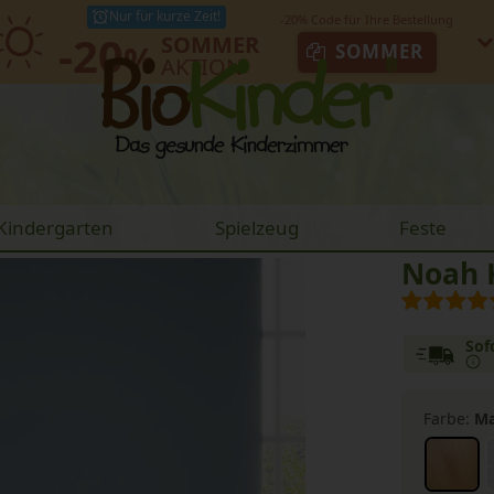
Nur für kurze Zeit!
-20
SOMMER
%
SOMMER
AKTION
Kindergarten
Spielzeug
Feste
Noah
Sof
Farbe:
Ma