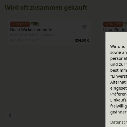
Wird oft zusammen gekauft
-20% Code
-20% Code
Noah Wickelkommode 
Lena Kleider
In verschiedenen Varianten
In verschiede
aus Bio-Erlenholz
aus Bio-Erlen
834,90 €
Wir und 
sowie äh
personal
und zur 
bestimme
"Einvers
Alternat
eingeset
Präferen
Einkaufs
freiwill
geänder
Daten­sc