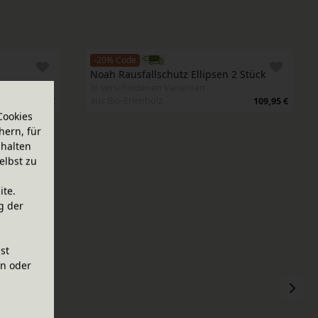
-20% Code
Noah Rausfallschutz Ellipsen 2 Stück
In verschiedenen Varianten
aus Bio-Erlenholz
89,95 €
109,95 €
Cookies
hern, für
halten
elbst zu
ite.
g der
ist
en oder