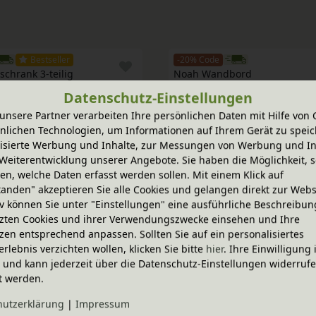
Bestseller
-20% Code
schrank 3-teilig
Noah Wandbord
nen Varianten
In verschiedenen Varianten
Datenschutz-Einstellungen
holz
aus Bio-Erlenholz
2.479,95 €
unsere Partner verarbeiten Ihre persönlichen Daten mit Hilfe von 
nlichen Technologien, um Informationen auf Ihrem Gerät zu speic
isierte Werbung und Inhalte, zur Messungen von Werbung und In
Weiterentwicklung unserer Angebote. Sie haben die Möglichkeit, s
n, welche Daten erfasst werden sollen. Mit einem Klick auf
tanden" akzeptieren Sie alle Cookies und gelangen direkt zur Webs
iv können Sie unter "Einstellungen" eine ausführliche Beschreibun
zten Cookies und ihrer Verwendungszwecke einsehen und Ihre
zen entsprechend anpassen. Sollten Sie auf ein personalisiertes
erlebnis verzichten wollen, klicken Sie bitte
hier
. Ihre Einwilligung 
ig und kann jederzeit über die Datenschutz-Einstellungen widerruf
t werden.
hutz­erklärung
|
Impressum