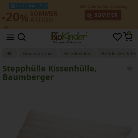
Nur für kurze Zeit!
-20
SOMMER
%
SOMMER
AKTION
0
Kinderzimmer
Heimtextilien
Bettdecken & Kis
Stepphülle Kissenhülle,
Baumberger