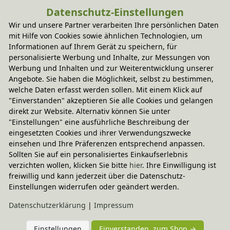
Datenschutz-Einstellungen
Wir und unsere Partner verarbeiten Ihre persönlichen Daten
Sie haben Fragen?
mit Hilfe von Cookies sowie ähnlichen Technologien, um
Informationen auf Ihrem Gerät zu speichern, für
personalisierte Werbung und Inhalte, zur Messungen von
Wird oft zusammen gekauft
Werbung und Inhalten und zur Weiterentwicklung unserer
Angebote. Sie haben die Möglichkeit, selbst zu bestimmen,
welche Daten erfasst werden sollen. Mit einem Klick auf
"Einverstanden" akzeptieren Sie alle Cookies und gelangen
-20% Code
Kopfkissen Hirse, Baumberger
direkt zur Website. Alternativ können Sie unter
In verschiedenen Varianten
58,95 €
"Einstellungen" eine ausführliche Beschreibung der
eingesetzten Cookies und ihrer Verwendungszwecke
einsehen und Ihre Präferenzen entsprechend anpassen.
Sollten Sie auf ein personalisiertes Einkaufserlebnis
verzichten wollen, klicken Sie bitte
hier
. Ihre Einwilligung ist
freiwillig und kann jederzeit über die Datenschutz-
Einstellungen widerrufen oder geändert werden.
Daten­schutz­erklärung
|
Impressum
Einstellungen
Einverstanden, zum Shop →