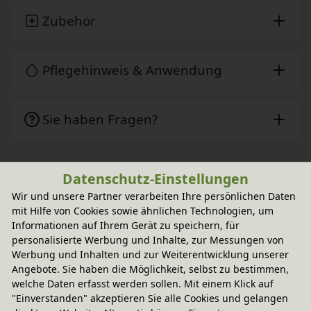
Zubehör
Pflegehinweis & Anwendung
Sie haben Fragen?
Wird oft zusammen gekauft
Datenschutz-Einstellungen
Wir und unsere Partner verarbeiten Ihre persönlichen Daten
mit Hilfe von Cookies sowie ähnlichen Technologien, um
-20% Code
Informationen auf Ihrem Gerät zu speichern, für
Lara Ordnungskiste
personalisierte Werbung und Inhalte, zur Messungen von
In verschiedenen Varianten
Werbung und Inhalten und zur Weiterentwicklung unserer
aus Bio-Massivholz
114,95 €
Angebote. Sie haben die Möglichkeit, selbst zu bestimmen,
welche Daten erfasst werden sollen. Mit einem Klick auf
"Einverstanden" akzeptieren Sie alle Cookies und gelangen