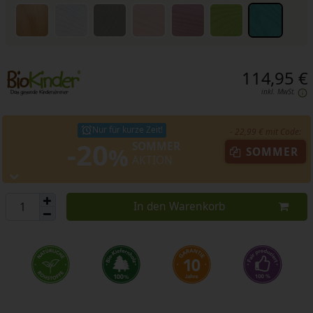
114,95 €
inkl. MwSt.
Nur für kurze Zeit!
- 22,99 € mit Code:
-20
SOMMER
%
SOMMER
AKTION
In den Warenkorb