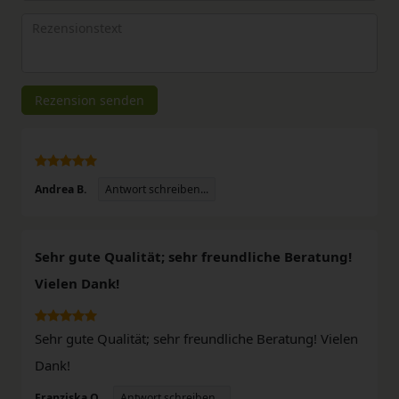
Bewertungssternen
Bewertungssternen
Bewertungssternen
Bewertungssternen
Bewertungssterne
(optional)
Titel
Rezensionstext
Rezension senden
Antwort schreiben...
Andrea B.
Sehr gute Qualität; sehr freundliche Beratung!
Vielen Dank!
Sehr gute Qualität; sehr freundliche Beratung! Vielen
Dank!
Antwort schreiben...
Franziska O.