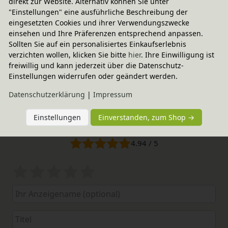
direkt zur Website. Alternativ können Sie unter
"Einstellungen" eine ausführliche Beschreibung der
eingesetzten Cookies und ihrer Verwendungszwecke
einsehen und Ihre Präferenzen entsprechend anpassen.
Sollten Sie auf ein personalisiertes Einkaufserlebnis
verzichten wollen, klicken Sie bitte
hier
. Ihre Einwilligung ist
freiwillig und kann jederzeit über die Datenschutz-
Einstellungen widerrufen oder geändert werden.
Daten­schutz­erklärung
|
Impressum
Einstellungen
Einverstanden, zum Shop →
Elternerfahrungen
4.94 / 5
Bewertungssterne
1
2
3
4
5
von
von
von
von
von
5
5
5
5
5
Ihr
Platzhalter
Anzeigename