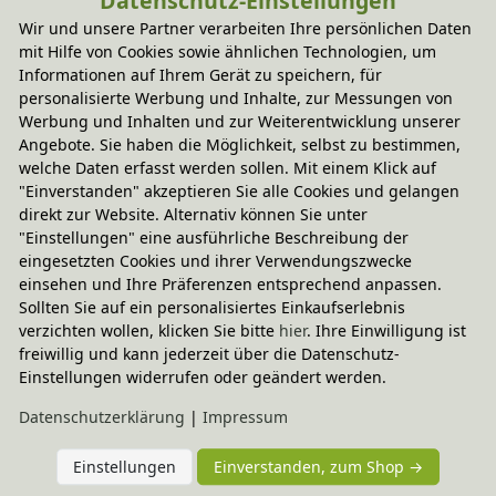
Datenschutz-Einstellungen
Wir und unsere Partner verarbeiten Ihre persönlichen Daten
mit Hilfe von Cookies sowie ähnlichen Technologien, um
Informationen auf Ihrem Gerät zu speichern, für
personalisierte Werbung und Inhalte, zur Messungen von
Werbung und Inhalten und zur Weiterentwicklung unserer
Angebote. Sie haben die Möglichkeit, selbst zu bestimmen,
welche Daten erfasst werden sollen. Mit einem Klick auf
"Einverstanden" akzeptieren Sie alle Cookies und gelangen
direkt zur Website. Alternativ können Sie unter
"Einstellungen" eine ausführliche Beschreibung der
eingesetzten Cookies und ihrer Verwendungszwecke
einsehen und Ihre Präferenzen entsprechend anpassen.
Sollten Sie auf ein personalisiertes Einkaufserlebnis
Elternerfahrungen
verzichten wollen, klicken Sie bitte
hier
. Ihre Einwilligung ist
freiwillig und kann jederzeit über die Datenschutz-
4.88 / 5
Einstellungen widerrufen oder geändert werden.
Bewertungssterne
Daten­schutz­erklärung
|
Impressum
1
2
3
4
5
von
von
von
von
von
Einstellungen
Einverstanden, zum Shop →