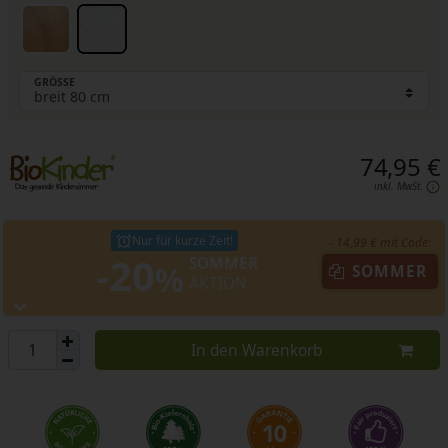
GRÖSSE
74,95 €
inkl. MwSt.
Nur für kurze Zeit!
- 14,99 € mit Code:
-20
SOMMER
%
SOMMER
AKTION
In den Warenkorb