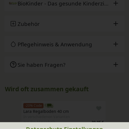
BioKinder - Das gesunde Kinderzimmer
Zubehör
Pflegehinweis & Anwendung
Sie haben Fragen?
Wird oft zusammen gekauft
-20% Code
Lara Regalboden 40 cm
In verschiedenen Varianten
aus Bio-Massivholz
39,95 €