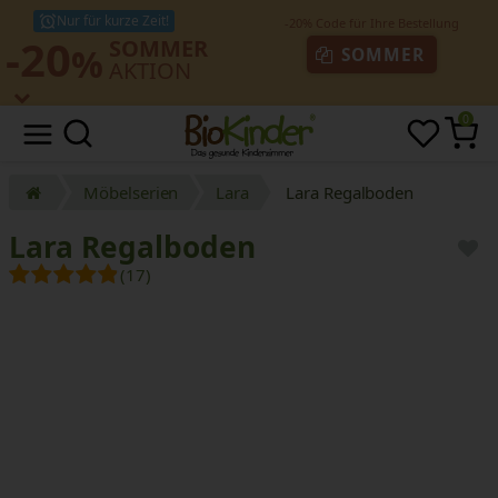
Nur für kurze Zeit!
-20
SOMMER
%
SOMMER
AKTION
0
Möbelserien
Lara
Lara Regalboden
Lara Regalboden
(17)