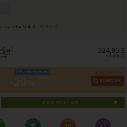
uservice für Möbel
+ 89,95 €
324,95 €
inkl. MwSt.
Nur für kurze Zeit!
- 64,99 € mit Code:
-20
SOMMER
%
SOMMER
AKTION
In den Warenkorb