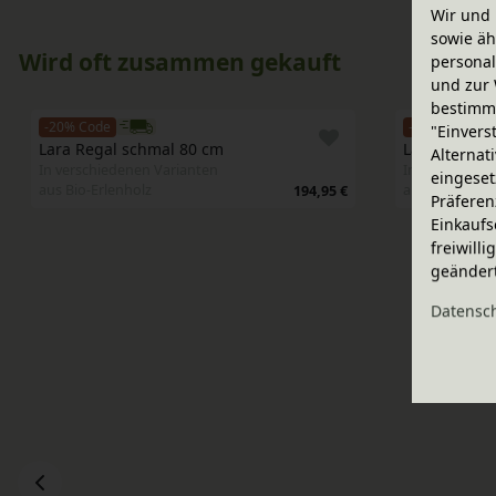
Wir und 
sowie äh
Wird oft zusammen gekauft
personal
und zur 
bestimme
-20% Code
-20% Code
"Einvers
Lara Regal schmal 80 cm
Lara Regal b
Alternat
In verschiedenen Varianten
In verschiede
eingeset
aus Bio-Erlenholz
aus Bio-Erlen
194,95 €
Präferen
Einkaufs
freiwill
geänder
Daten­sc