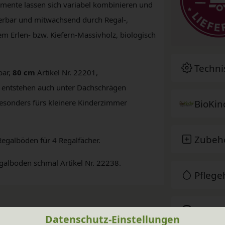
mente lassen sich variabel kombinieren und
erbar und mitwachsend durch Regal-,
 Erlen- bzw. Kiefern-Massivholz, biologisch
Techni
bar,
80 cm
Artikel Nr. 22201,
o entstehen auch unter Dachschrägen
BioKin
besonders fürs kleinere Kinderzimmer
Zubeh
Regalböden für 4 Regalfächer.
egalboden schmal Artikel Nr. 22238.
Pfleg
Sie ha
Datenschutz-Einstellungen