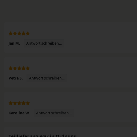
Antwort schreiben...
Jan M.
n
Antwort schreiben...
Petra S.
Antwort schreiben...
Karoline W.
Teillieferung war in Ordnung...