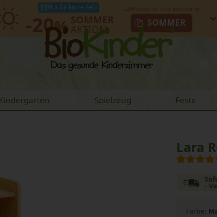
Nur für kurze Zeit!
-20
SOMMER
%
SOMMER
AKTION
Kindergarten
Spielzeug
Feste
Lara 
Sof
- V
Farbe:
Ma