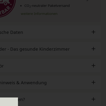
CO
-neutraler Paketversand
2
weitere Informationen
sche Daten
der - Das gesunde Kinderzimmer
ör
ehinweis & Anwendung
ben Fragen?