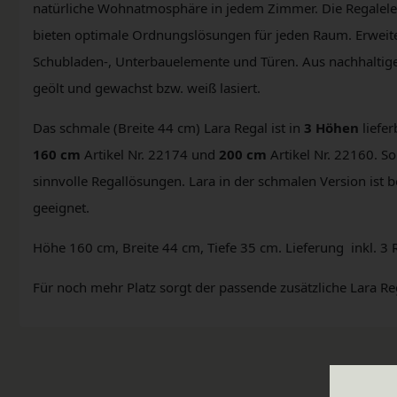
natürliche Wohnatmosphäre in jedem Zimmer. Die Regalele
bieten optimale Ordnungslösungen für jeden Raum. Erweit
Schubladen-, Unterbauelemente und Türen. Aus nachhaltigem
geölt und gewachst bzw. weiß lasiert.
Das schmale (Breite 44 cm) Lara Regal ist in
3 Höhen
liefer
160 cm
Artikel Nr. 22174 und
200 cm
Artikel Nr. 22160. S
sinnvolle Regallösungen. Lara in der schmalen Version ist 
geeignet.
Höhe 160 cm, Breite 44 cm, Tiefe 35 cm. Lieferung inkl. 3 
Für noch mehr Platz sorgt der passende zusätzliche Lara R