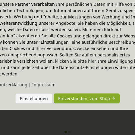
unsere Partner verarbeiten Ihre persönlichen Daten mit Hilfe von 
nlichen Technologien, um Informationen auf Ihrem Gerät zu speic
isierte Werbung und Inhalte, zur Messungen von Werbung und In
Weiterentwicklung unserer Angebote. Sie haben die Möglichkeit, s
n, welche Daten erfasst werden sollen. Mit einem Klick auf
-20% Code
tanden" akzeptieren Sie alle Cookies und gelangen direkt zur Webs
reit 160 cm 
Lara Regaltür rechts/links Erl
iv können Sie unter "Einstellungen" eine ausführliche Beschreibun
nen Varianten
In verschiedenen Varianten
zten Cookies und ihrer Verwendungszwecke einsehen und Ihre
holz
aus Bio-Erlenholz
399,95 €
zen entsprechend anpassen. Sollten Sie auf ein personalisiertes
erlebnis verzichten wollen, klicken Sie bitte
hier
. Ihre Einwilligung 
ig und kann jederzeit über die Datenschutz-Einstellungen widerruf
t werden.
hutz­erklärung
|
Impressum
Einstellungen
Einverstanden, zum Shop →