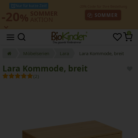
Nur für kurze Zeit!
-20
SOMMER
%
SOMMER
AKTION
0
Möbelserien
Lara
Lara Kommode, breit
Lara Kommode, breit
(2)