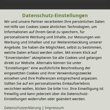
Pflegehinweis & Anwendung
Datenschutz-Einstellungen
Wir und unsere Partner verarbeiten Ihre persönlichen Daten
mit Hilfe von Cookies sowie ähnlichen Technologien, um
Sie haben Fragen?
Informationen auf Ihrem Gerät zu speichern, für
personalisierte Werbung und Inhalte, zur Messungen von
Werbung und Inhalten und zur Weiterentwicklung unserer
Angebote. Sie haben die Möglichkeit, selbst zu bestimmen,
Wird oft zusammen gekauft
welche Daten erfasst werden sollen. Mit einem Klick auf
"Einverstanden" akzeptieren Sie alle Cookies und gelangen
direkt zur Website. Alternativ können Sie unter
-20% Code
"Einstellungen" eine ausführliche Beschreibung der
Lara Regal breit 80 cm 
eingesetzten Cookies und ihrer Verwendungszwecke
In verschiedenen Varianten
einsehen und Ihre Präferenzen entsprechend anpassen.
aus Bio-Erlenholz
269,95 €
Sollten Sie auf ein personalisiertes Einkaufserlebnis
verzichten wollen, klicken Sie bitte
hier
. Ihre Einwilligung ist
freiwillig und kann jederzeit über die Datenschutz-
Einstellungen widerrufen oder geändert werden.
Daten­schutz­erklärung
|
Impressum