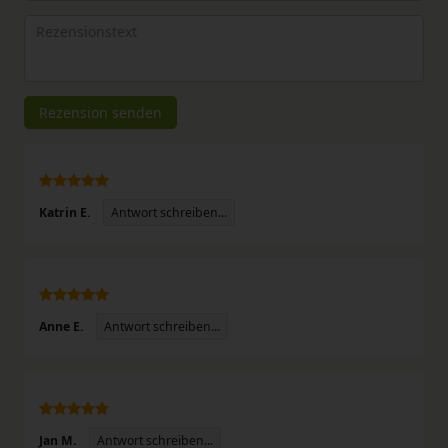
Bewertungssternen
Bewertungssternen
Bewertungssternen
Bewertungssternen
Bewertungssterne
(optional)
Titel
Rezensionstext
Rezension senden
Antwort schreiben...
Katrin E.
Antwort schreiben...
Anne E.
Antwort schreiben...
Jan M.