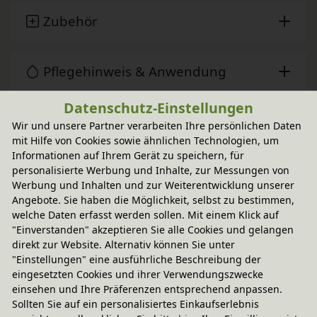
Zubehör
Pflegehinweis & Anwendung
Datenschutz-Einstellungen
Sie haben Fragen?
Wir und unsere Partner verarbeiten Ihre persönlichen Daten
mit Hilfe von Cookies sowie ähnlichen Technologien, um
Informationen auf Ihrem Gerät zu speichern, für
personalisierte Werbung und Inhalte, zur Messungen von
Wird oft zusammen gekauft
Werbung und Inhalten und zur Weiterentwicklung unserer
Angebote. Sie haben die Möglichkeit, selbst zu bestimmen,
welche Daten erfasst werden sollen. Mit einem Klick auf
-20% Code
"Einverstanden" akzeptieren Sie alle Cookies und gelangen
Lara Regal schmal 80 cm
direkt zur Website. Alternativ können Sie unter
In verschiedenen Varianten
"Einstellungen" eine ausführliche Beschreibung der
aus Bio-Erlenholz
194,95 €
eingesetzten Cookies und ihrer Verwendungszwecke
einsehen und Ihre Präferenzen entsprechend anpassen.
Sollten Sie auf ein personalisiertes Einkaufserlebnis