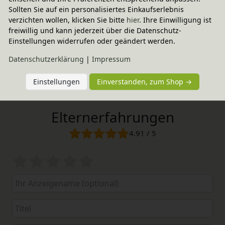
Sollten Sie auf ein personalisiertes Einkaufserlebnis
verzichten wollen, klicken Sie bitte
hier
. Ihre Einwilligung ist
freiwillig und kann jederzeit über die Datenschutz-
Einstellungen widerrufen oder geändert werden.
Daten­schutz­erklärung
|
Impressum
Einstellungen
Einverstanden, zum Shop →
Elternerfahrungen
4.91 / 5
Bewertungssterne
1
2
3
4
5
von
von
von
von
von
5
5
5
5
5
Ihr
Platzhalter
Anzeigename
Bewertungssternen
Bewertungssternen
Bewertungssternen
Bewertungssternen
Bewertungssterne
(optional)
Titel