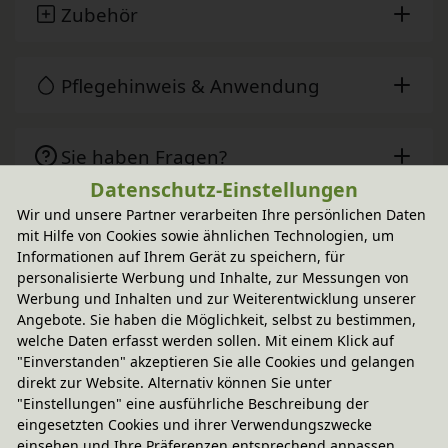
Zubehör
Pflegehinweis & Anwendung
Sie haben Fragen?
Datenschutz-Einstellungen
Wir und unsere Partner verarbeiten Ihre persönlichen Daten
mit Hilfe von Cookies sowie ähnlichen Technologien, um
Wird oft zusammen gekauft
Informationen auf Ihrem Gerät zu speichern, für
personalisierte Werbung und Inhalte, zur Messungen von
Werbung und Inhalten und zur Weiterentwicklung unserer
-20% Code
Größe 2
Angebote. Sie haben die Möglichkeit, selbst zu bestimmen,
Levin Kindersitzbank
welche Daten erfasst werden sollen. Mit einem Klick auf
In verschiedenen Varianten
aus Bio-Massivholz
164,95 €
"Einverstanden" akzeptieren Sie alle Cookies und gelangen
direkt zur Website. Alternativ können Sie unter
"Einstellungen" eine ausführliche Beschreibung der
eingesetzten Cookies und ihrer Verwendungszwecke
einsehen und Ihre Präferenzen entsprechend anpassen.