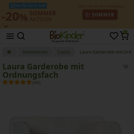
Nur für kurze Zeit!
-20
SOMMER
%
SOMMER
AKTION
0
Möbelserien
Laura
Laura Garderobe mit Ord
Laura Garderobe mit
Ordnungsfach
(46)