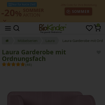
Nur für kurze Zeit!
-20
SOMMER
%
SOMMER
AKTION
0
Möbelserien
Laura
Laura Garderobe mit Ord
Laura Garderobe mit
Ordnungsfach
(46)