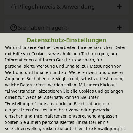
Pflegehinweis & Anwendung
Sie haben Fragen?
Datenschutz-Einstellungen
Wir und unsere Partner verarbeiten Ihre persönlichen Daten
Wird oft zusammen gekauft
mit Hilfe von Cookies sowie ähnlichen Technologien, um
Informationen auf Ihrem Gerät zu speichern, für
personalisierte Werbung und Inhalte, zur Messungen von
-20% Code
Größe 2
Werbung und Inhalten und zur Weiterentwicklung unserer
Levin Kindersitzbank
Angebote. Sie haben die Möglichkeit, selbst zu bestimmen,
In verschiedenen Varianten
welche Daten erfasst werden sollen. Mit einem Klick auf
aus Bio-Massivholz
164,95 €
"Einverstanden" akzeptieren Sie alle Cookies und gelangen
direkt zur Website. Alternativ können Sie unter
"Einstellungen" eine ausführliche Beschreibung der
eingesetzten Cookies und ihrer Verwendungszwecke
einsehen und Ihre Präferenzen entsprechend anpassen.
Sollten Sie auf ein personalisiertes Einkaufserlebnis
verzichten wollen, klicken Sie bitte
hier
. Ihre Einwilligung ist