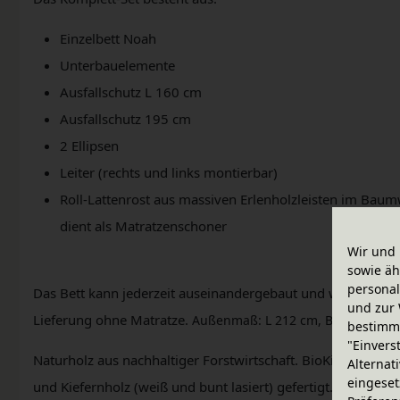
Einzelbett Noah
Unterbauelemente
Ausfallschutz L 160 cm
Ausfallschutz 195 cm
2 Ellipsen
Leiter (rechts und links montierbar)
Roll-Lattenrost aus massiven Erlenholzleisten im Baum
dient als Matratzenschoner
Wir und 
sowie äh
personal
Das Bett kann jederzeit auseinandergebaut und wieder als k
und zur 
Lieferung ohne Matratze.
Außenmaß: L 212 cm, B 99 cm
bestimme
"Einvers
Naturholz aus nachhaltiger Forstwirtschaft. BioKinder Möb
Alternat
eingeset
und Kiefernholz (weiß und bunt lasiert) gefertigt. Veredelt