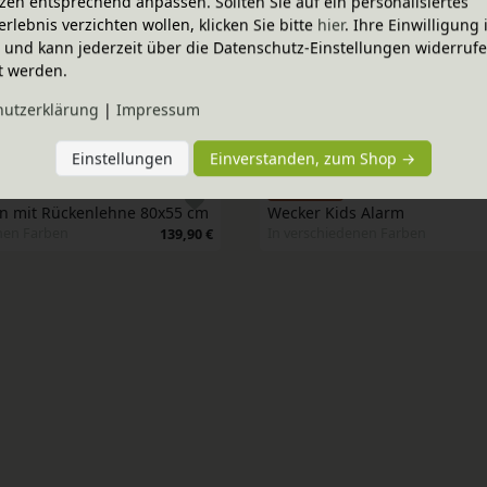
zen entsprechend anpassen. Sollten Sie auf ein personalisiertes
erlebnis verzichten wollen, klicken Sie bitte
hier
. Ihre Einwilligung 
ig und kann jederzeit über die Datenschutz-Einstellungen widerruf
t werden.
hutz­erklärung
|
Impressum
Einstellungen
Einverstanden, zum Shop →
-20% Code
sen mit Rückenlehne 80x55 cm
Wecker Kids Alarm 
nen Farben
In verschiedenen Farben
139,90 €