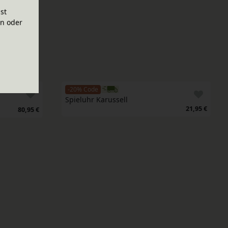
ist
en oder
-20% Code
Spieluhr Karussell
21,95 €
80,95 €