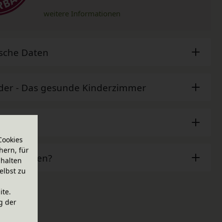
weitere Informationen
sche Daten
der - Das gesunde Kinderzimmer
ör
Cookies
hern, für
ben Fragen?
halten
elbst zu
ite.
g der