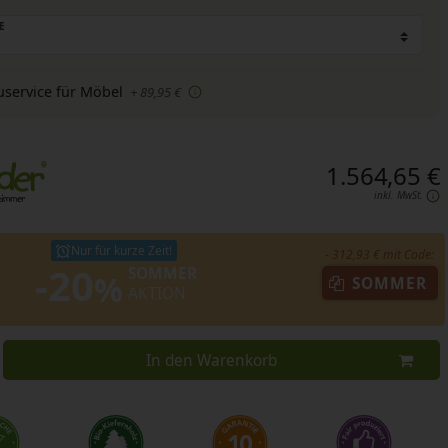
E
uservice für Möbel
+ 89,95 €
1.564,65 €
inkl. MwSt.
Nur für kurze Zeit!
- 312,93 € mit Code:
-20
SOMMER
%
SOMMER
AKTION
In den Warenkorb