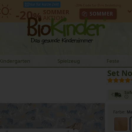
Nur für kurze Zeit!
-20
SOMMER
%
SOMMER
AKTION
Kindergarten
Spielzeug
Feste
Set No
Sof
Farbe:
Ma