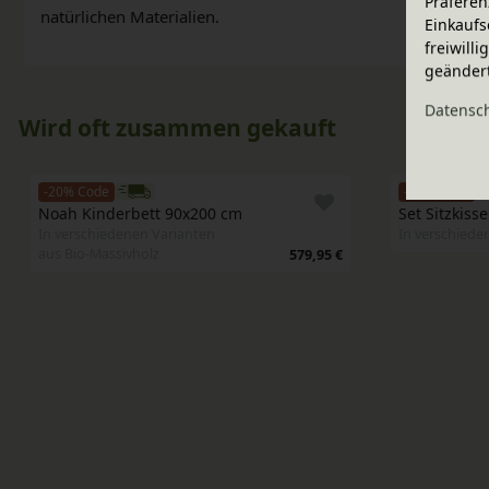
Präferen
natürlichen Materialien.
Einkaufs
freiwill
geänder
Daten­sc
Wird oft zusammen gekauft
-20% Code
-20% Code
Noah Kinderbett 90x200 cm
Set Sitzkis
In verschiedenen Varianten
In verschiede
aus Bio-Massivholz
579,95 €