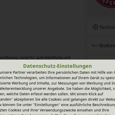
Techni
BioKin
wollbezug, sorgt für gute Belüftung und
Zubeh
Datenschutz-Einstellungen
unsere Partner verarbeiten Ihre persönlichen Daten mit Hilfe von 
nlichen Technologien, um Informationen auf Ihrem Gerät zu speic
Sie ha
isierte Werbung und Inhalte, zur Messungen von Werbung und In
lassisches Einzelbett genutzt werden.
Weiterentwicklung unserer Angebote. Sie haben die Möglichkeit, s
n, welche Daten erfasst werden sollen. Mit einem Klick auf
tanden" akzeptieren Sie alle Cookies und gelangen direkt zur Webs
el werden aus massivem Erlenholz (natur)
iv können Sie unter "Einstellungen" eine ausführliche Beschreibun
zten Cookies und ihrer Verwendungszwecke einsehen und Ihre
 mit bioola® nature Öl bzw. bioola® Lasur aus