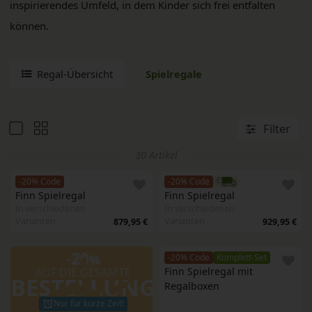
inspirierendes Umfeld, in dem Kinder sich frei entfalten
können.
Regal-Übersicht
Spielregale
Filter
30 Artikel
-20% Code
-20% Code
Finn Spielregal 
Finn Spielregal 
In verschiedenen
In verschiedenen
Varianten
Varianten
879,95 €
929,95 €
-20
%
-20% Code
Komplett-Set
AUF DIE GESAMTE
Finn Spielregal mit 
BESTELLUNG
Regalboxen
Nur für kurze Zeit!