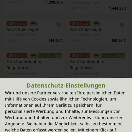
Varianten
1.298,90 €
In verschiedenen
Varianten
1.444,55 €
-20% Code
-20% Code
Anna Spielregal
Anna Spielregal
In verschiedenen
In verschiedenen
Farben
Farben
144,95 €
159,95 €
-20% Code
Komplett-Set
-20% Code
Komplett-Set
Finn Spielregal mit 
Finn Spielregal mit 
Regalboxen
Regalboxen
In verschiedenen
In verschiedenen
Varianten
Varianten
1.389,75 €
1.389,75 €
Datenschutz-Einstellungen
Wir und unsere Partner verarbeiten Ihre persönlichen Daten
-20% Code
Komplett-Set
-20% Code
Komplett-Set
mit Hilfe von Cookies sowie ähnlichen Technologien, um
Finn Spielregal mit 
Finn Spielregal mit 
Informationen auf Ihrem Gerät zu speichern, für
Regalboxen
Regalboxen
personalisierte Werbung und Inhalte, zur Messungen von
In verschiedenen
In verschiedenen
Varianten
Varianten
Werbung und Inhalten und zur Weiterentwicklung unserer
1.389,75 €
1.389,75 €
Angebote. Sie haben die Möglichkeit, selbst zu bestimmen,
welche Daten erfasst werden sollen. Mit einem Klick auf