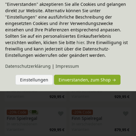
-20% Code
Komplett-Set
-20% Code
Komplett-Set
"Einverstanden" akzeptieren Sie alle Cookies und gelangen
Finn Spielregal mit 
Finn Spielregal mit 
direkt zur Website. Alternativ können Sie unter
Regalboxen
Regalboxen
"Einstellungen" eine ausführliche Beschreibung der
In verschiedenen
In verschiedenen
eingesetzten Cookies und ihrer Verwendungszwecke
Varianten
Varianten
1.229,75 €
1.339,75 €
einsehen und Ihre Präferenzen entsprechend anpassen.
Sollten Sie auf ein personalisiertes Einkaufserlebnis
-20% Code
Komplett-Set
-20% Code
Komplett-Set
verzichten wollen, klicken Sie bitte
hier
. Ihre Einwilligung ist
Finn Spielregal mit 
Finn Spielregal mit 
freiwillig und kann jederzeit über die Datenschutz-
Regalboxen
Regalboxen
Einstellungen widerrufen oder geändert werden.
In verschiedenen
In verschiedenen
Varianten
Varianten
1.179,75 €
1.339,75 €
Daten­schutz­erklärung
|
Impressum
-20% Code
-20% Code
Einstellungen
Einverstanden, zum Shop →
Finn Spielregal 
Finn Spielregal 
In verschiedenen
In verschiedenen
Varianten
Varianten
929,95 €
929,95 €
-20% Code
-20% Code
Finn Spielregal 
Finn Spielregal 
In verschiedenen
In verschiedenen
Varianten
Varianten
929,95 €
879,95 €