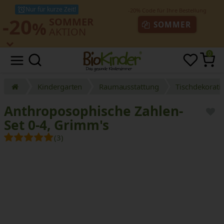
Nur für kurze Zeit!
-20
SOMMER
%
SOMMER
AKTION
0
Kindergarten
Raumausstattung
Tischdekorati
Anthroposophische Zahlen-
Set 0-4, Grimm's
(3)