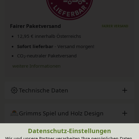
Fairer Paketversand
12,95 € innerhalb Österreichs
Sofort lieferbar
- Versand morgen!
CO
-neutraler Paketversand
2
weitere Informationen
Technische Daten
Grimms Spiel und Holz Design
Datenschutz-Einstellungen
Zubehör
Wir und unsere Partner verarbeiten Ihre persönlichen Daten