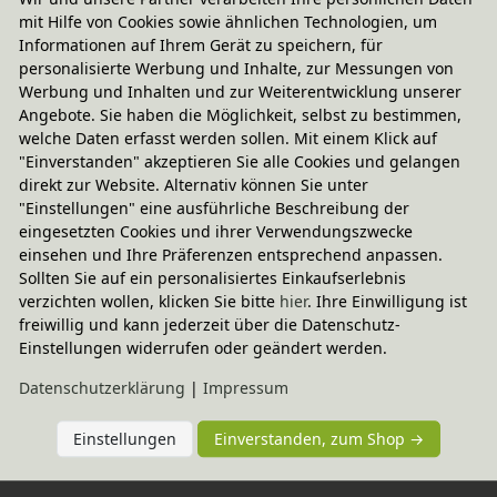
mit Hilfe von Cookies sowie ähnlichen Technologien, um
Informationen auf Ihrem Gerät zu speichern, für
In diesem Set enthalten
personalisierte Werbung und Inhalte, zur Messungen von
Werbung und Inhalten und zur Weiterentwicklung unserer
Angebote. Sie haben die Möglichkeit, selbst zu bestimmen,
welche Daten erfasst werden sollen. Mit einem Klick auf
Sie haben Fragen?
"Einverstanden" akzeptieren Sie alle Cookies und gelangen
direkt zur Website. Alternativ können Sie unter
"Einstellungen" eine ausführliche Beschreibung der
eingesetzten Cookies und ihrer Verwendungszwecke
Wird oft zusammen gekauft
einsehen und Ihre Präferenzen entsprechend anpassen.
Sollten Sie auf ein personalisiertes Einkaufserlebnis
verzichten wollen, klicken Sie bitte
hier
. Ihre Einwilligung ist
-20% Code
freiwillig und kann jederzeit über die Datenschutz-
bionik Kerzenhalter Kerzeneinsatz 6er 
Einstellungen widerrufen oder geändert werden.
Set
9,95 €
In verschiedenen Varianten
Daten­schutz­erklärung
|
Impressum
Einstellungen
Einverstanden, zum Shop →