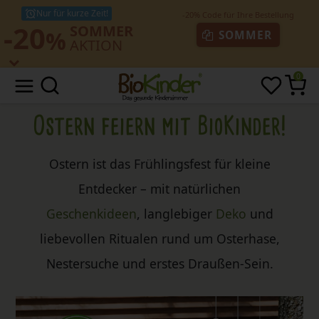
Nur für kurze Zeit!
-20
SOMMER
%
SOMMER
AKTION
0
Ostern feiern mit BioKinder!
Ostern ist das Frühlingsfest für kleine
Entdecker – mit natürlichen
Geschenkideen
, langlebiger
Deko
und
liebevollen Ritualen rund um Osterhase,
Nestersuche und erstes Draußen‑Sein.