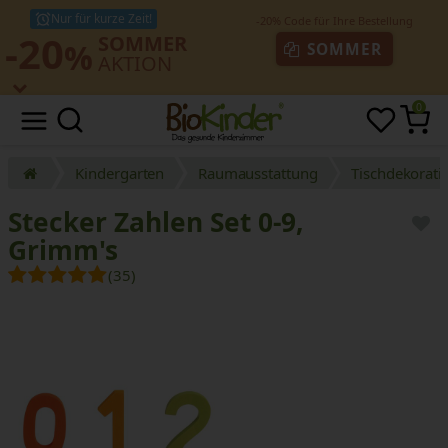
Nur für kurze Zeit!
-20
SOMMER
%
SOMMER
AKTION
0
Kindergarten
Raumausstattung
Tischdekorati
Stecker Zahlen Set 0-9,
Grimm's
(35)