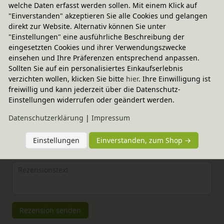
welche Daten erfasst werden sollen. Mit einem Klick auf
"Einverstanden" akzeptieren Sie alle Cookies und gelangen
direkt zur Website. Alternativ können Sie unter
"Einstellungen" eine ausführliche Beschreibung der
eingesetzten Cookies und ihrer Verwendungszwecke
Elternerfahrungen
einsehen und Ihre Präferenzen entsprechend anpassen.
Sollten Sie auf ein personalisiertes Einkaufserlebnis
4.97 / 5
verzichten wollen, klicken Sie bitte
hier
. Ihre Einwilligung ist
freiwillig und kann jederzeit über die Datenschutz-
Bewertungssterne
1
2
3
4
5
Einstellungen widerrufen oder geändert werden.
von
von
von
von
von
Daten­schutz­erklärung
|
Impressum
5
5
5
5
5
Ihr
Platzhalter
Einstellungen
Einverstanden, zum Shop →
Anzeigename
Bewertungssternen
Bewertungssternen
Bewertungssternen
Bewertungssternen
Bewertungssterne
(optional)
Titel
Rezensionstext
Rezension senden