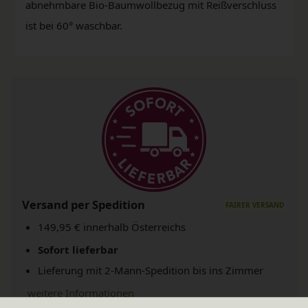
abnehmbare Bio-Baumwollbezug mit Reißverschluss
ist bei 60° waschbar.
Versand per Spedition
149,95 € innerhalb Österreichs
Sofort lieferbar
Lieferung mit 2-Mann-Spedition bis ins Zimmer
weitere Informationen