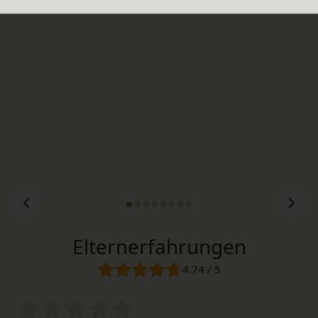
In verschiedenen Varianten
129,90 €
Elternerfahrungen
4.74 / 5
Bewertungssterne
1
2
3
4
5