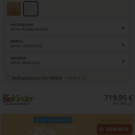
RÜCKENLEHNE
MODELL
MATRATZE
Aufbauservice für Möbel
+ 89,95 €
719,95 €
inkl. MwSt.
Nur für kurze Zeit!
- 143,99 € mit Code:
-20
SOMMER
%
SOMMER
AKTION