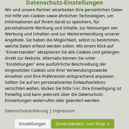
Datenschutz-Einstellungen
Wir und unsere Partner verarbeiten Ihre persönlichen Daten
Technische Daten
mit Hilfe von Cookies sowie ähnlichen Technologien, um
Informationen auf Ihrem Gerät zu speichern, für
personalisierte Werbung und Inhalte, zur Messungen von
Werbung und Inhalten und zur Weiterentwicklung unserer
BioKinder - Das gesunde Kinderzimmer
Angebote. Sie haben die Möglichkeit, selbst zu bestimmen,
welche Daten erfasst werden sollen. Mit einem Klick auf
"Einverstanden" akzeptieren Sie alle Cookies und gelangen
Pflegehinweis & Anwendung
direkt zur Website. Alternativ können Sie unter
"Einstellungen" eine ausführliche Beschreibung der
eingesetzten Cookies und ihrer Verwendungszwecke
einsehen und Ihre Präferenzen entsprechend anpassen.
Sie haben Fragen?
Sollten Sie auf ein personalisiertes Einkaufserlebnis
verzichten wollen, klicken Sie bitte
hier
. Ihre Einwilligung ist
freiwillig und kann jederzeit über die Datenschutz-
Einstellungen widerrufen oder geändert werden.
Wird oft zusammen gekauft
Daten­schutz­erklärung
|
Impressum
-20% Code
Komplett-Set
Einstellungen
Einverstanden, zum Shop →
Set Decke mit Kissen Schurwolle, bionik