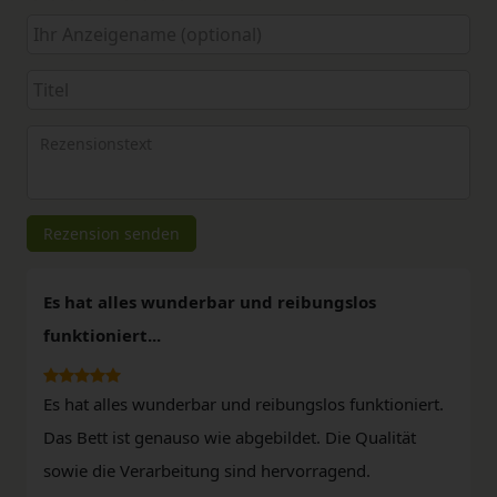
von
von
von
von
von
5
5
5
5
5
Ihr
Platzhalter
Anzeigename
Bewertungssternen
Bewertungssternen
Bewertungssternen
Bewertungssternen
Bewertungssterne
(optional)
Titel
Rezensionstext
Rezension senden
Es hat alles wunderbar und reibungslos
funktioniert...
Es hat alles wunderbar und reibungslos funktioniert.
Das Bett ist genauso wie abgebildet. Die Qualität
sowie die Verarbeitung sind hervorragend.