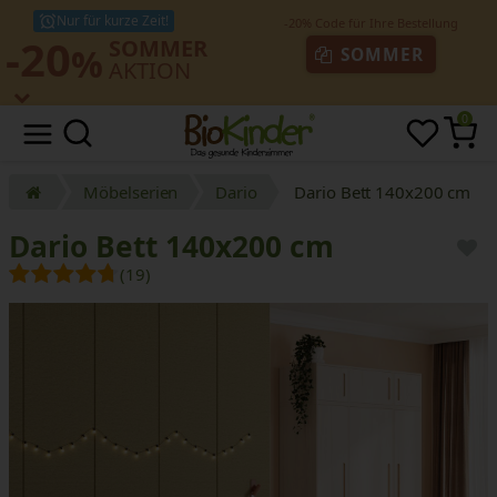
Nur für kurze Zeit!
-20
SOMMER
%
SOMMER
AKTION
0
Möbelserien
Dario
Dario Bett 140x200 cm
Dario Bett 140x200 cm
(19)