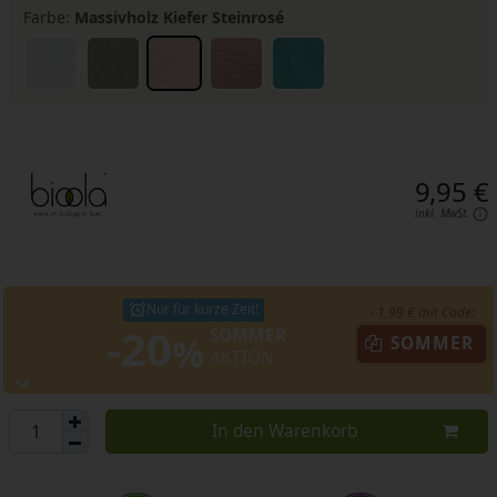
Farbe:
Massivholz Kiefer Steinrosé
9,95 €
inkl. MwSt.
Nur für kurze Zeit!
- 1,99 € mit Code:
-20
SOMMER
%
SOMMER
AKTION
In den Warenkorb