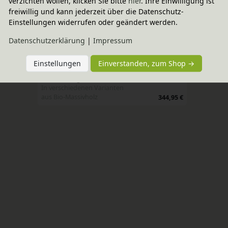
verzichten wollen, klicken Sie bitte
hier
. Ihre Einwilligung ist
freiwillig und kann jederzeit über die Datenschutz-
Einstellungen widerrufen oder geändert werden.
Wird oft zusammen gekauft
Daten­schutz­erklärung
|
Impressum
Einstellungen
Einverstanden, zum Shop →
-20% Code
Lara Eckregal 160 cm
In verschiedenen Varianten
aus Bio-Massivholz
344,95 €