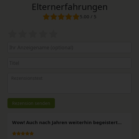
Elternerfahrungen
5.00 / 5
Bewertungssterne
1
2
3
4
5
von
von
von
von
von
5
5
5
5
5
Ihr
Platzhalter
Anzeigename
Bewertungssternen
Bewertungssternen
Bewertungssternen
Bewertungssternen
Bewertungssterne
(optional)
Titel
Rezensionstext
Rezension senden
Wow! Auch nach Jahren weiterhin begeistert...