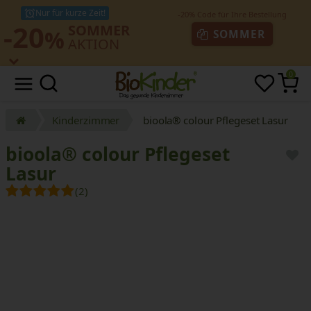
Nur für kurze Zeit!
-20
SOMMER
%
SOMMER
AKTION
0
Kinderzimmer
bioola® colour Pflegeset Lasur
bioola® colour Pflegeset
Lasur
(2)