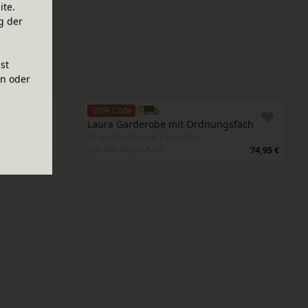
ite.
g der
ist
en oder
-20% Code
Laura Garderobe mit Ordnungsfach 
In verschiedenen Varianten
aus Bio-Massivholz
349,95 €
74,95 €