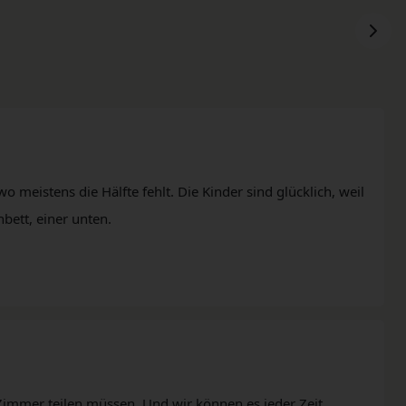
wo meistens die Hälfte fehlt. Die Kinder sind glücklich, weil
hbett, einer unten.
Zimmer teilen müssen. Und wir können es jeder Zeit