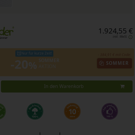
1.924,55 €
inkl. MwSt.
Nur für kurze Zeit!
- 384,91 € mit Code:
-20
SOMMER
%
SOMMER
AKTION
In den Warenkorb