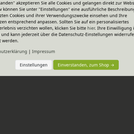
tanden" akzeptieren Sie alle Cookies und gelangen direkt zur Webs
iv können Sie unter "Einstellungen" eine ausführliche Beschreibun
zten Cookies und ihrer Verwendungszwecke einsehen und Ihre
zen entsprechend anpassen. Sollten Sie auf ein personalisiertes
erlebnis verzichten wollen, klicken Sie bitte
hier
. Ihre Einwilligung 
ig und kann jederzeit über die Datenschutz-Einstellungen widerruf
t werden.
Bestseller
-20% Code
hutz­erklärung
|
Impressum
ode
Julia Kinderschreibtisch
nen Varianten
In verschiedenen Varianten
Einstellungen
Einverstanden, zum Shop →
holz
aus Bio-Erlenholz
719,95 €