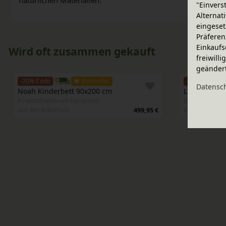
natürlichen Materialien.
"Einvers
Alternat
eingeset
Präferen
Einkaufs
Wird oft zusammen gekauft
freiwill
geänder
-20% Code
Bestseller
-20% Code
Daten­sc
Noah Kinderbett 90x200 cm
Luca Komm
In verschiedenen Varianten
In verschiede
aus Bio-Erlenholz
aus Bio-Erlen
499,95 €