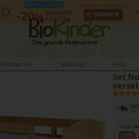
Nur für kurze Zeit!
-20
SOMMER
%
SOMMER
AKTION
Kindergarten
Spielzeug
Feste
Set N
verset
Sof
Farbe:
Ma