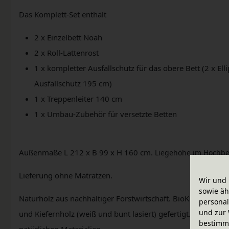
Das Komplett-Set enthält
2 x Einzelbett Noah
2 x Roll-Lattenrost
1 x kompletter Ausfallschutz für das obere Bett (2 x Ell
Ausfallschutz 195 cm)
1 x Treppenleiter 140 cm
1 x Umbau-Zubehör für versetzte Betten
Außenmaße L 212 x B 99 x H 160 cm.
Liegehöhe im Hochbet
Lieferung ohne Matratzen.
Wir und 
sowie äh
Naturholz aus nachhaltiger Forstwirtschaft. BioKinder Möb
personal
und zur 
und Kiefernholz (weiß und bunt lasiert) gefertigt. Veredelt
bestimme