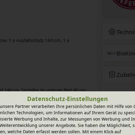
Techni
ipse, 1 x Ausfallschutz 160 cm, 1 x
BioKin
Zubeh
t 140 cm. Sitzhöhe im unteren Bett 40 cm.
Sie ha
Datenschutz-Einstellungen
unsere Partner verarbeiten Ihre persönlichen Daten mit Hilfe von 
nlichen Technologien, um Informationen auf Ihrem Gerät zu speic
el werden aus massivem Erlenholz (natur)
isierte Werbung und Inhalte, zur Messungen von Werbung und In
Weiterentwicklung unserer Angebote. Sie haben die Möglichkeit, s
 mit bioola® nature Öl bzw. bioola® Lasur aus
n, welche Daten erfasst werden sollen. Mit einem Klick auf