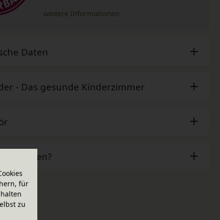
weitere Informationen
sche Daten
der - Das gesunde Kinderzimmer
ör
ben Fragen?
Cookies
hern, für
halten
elbst zu