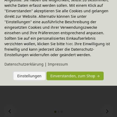
welche Daten erfasst werden sollen. Mit einem Klick auf
"Einverstanden" akzeptieren Sie alle Cookies und gelangen
Wird oft zusammen gekauft
direkt zur Website. Alternativ können Sie unter
"Einstellungen" eine ausführliche Beschreibung der
eingesetzten Cookies und ihrer Verwendungszwecke
-20% Code
2er Set Kai Stapelbett 90x200 cm
einsehen und Ihre Präferenzen entsprechend anpassen.
In verschiedenen Varianten
Sollten Sie auf ein personalisiertes Einkaufserlebnis
aus Bio-Massivholz
559,90 €
verzichten wollen, klicken Sie bitte
hier
. Ihre Einwilligung ist
freiwillig und kann jederzeit über die Datenschutz-
Einstellungen widerrufen oder geändert werden.
Daten­schutz­erklärung
|
Impressum
Einstellungen
Einverstanden, zum Shop →