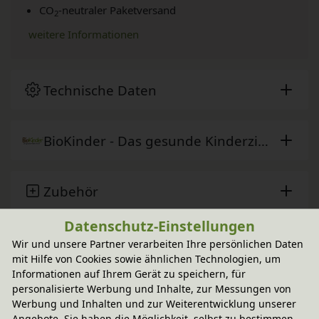
CO
-neutraler Paketversand
2
weitere Informationen
Technische Daten
BioKinder - Das gesunde Kinderzimmer
Zubehör
Datenschutz-Einstellungen
Pflegehinweis & Anwendung
Wir und unsere Partner verarbeiten Ihre persönlichen Daten
mit Hilfe von Cookies sowie ähnlichen Technologien, um
Informationen auf Ihrem Gerät zu speichern, für
personalisierte Werbung und Inhalte, zur Messungen von
Sie haben Fragen?
Werbung und Inhalten und zur Weiterentwicklung unserer
Angebote. Sie haben die Möglichkeit, selbst zu bestimmen,