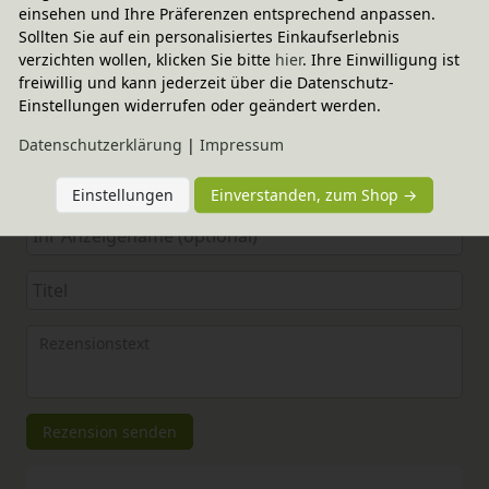
einsehen und Ihre Präferenzen entsprechend anpassen.
Sollten Sie auf ein personalisiertes Einkaufserlebnis
verzichten wollen, klicken Sie bitte
hier
. Ihre Einwilligung ist
Elternerfahrungen
freiwillig und kann jederzeit über die Datenschutz-
Einstellungen widerrufen oder geändert werden.
4.90 / 5
Daten­schutz­erklärung
|
Impressum
Bewertungssterne
1
2
3
4
5
Einstellungen
Einverstanden, zum Shop →
von
von
von
von
von
5
5
5
5
5
Ihr
Platzhalter
Anzeigename
Bewertungssternen
Bewertungssternen
Bewertungssternen
Bewertungssternen
Bewertungssterne
(optional)
Titel
Rezensionstext
Rezension senden