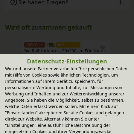
Sie haben Fragen?
Wird oft zusammen gekauft
-20% Code
Bestseller
Bio Roll-Lattenrost 90x200 cm Erle Natur, 
im atmungsaktiven Baumwollbezug
Datenschutz-Einstellungen
129,95 €
Wir und unsere Partner verarbeiten Ihre persönlichen Daten
mit Hilfe von Cookies sowie ähnlichen Technologien, um
Informationen auf Ihrem Gerät zu speichern, für
personalisierte Werbung und Inhalte, zur Messungen von
Werbung und Inhalten und zur Weiterentwicklung unserer
Angebote. Sie haben die Möglichkeit, selbst zu bestimmen,
welche Daten erfasst werden sollen. Mit einem Klick auf
"Einverstanden" akzeptieren Sie alle Cookies und gelangen
direkt zur Website. Alternativ können Sie unter
"Einstellungen" eine ausführliche Beschreibung der
eingesetzten Cookies und ihrer Verwendungszwecke