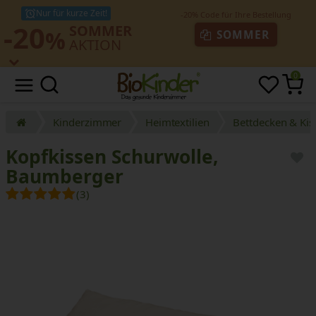
Nur für kurze Zeit!
-20
SOMMER
%
SOMMER
AKTION
0
Kinderzimmer
Heimtextilien
Bettdecken & Kis
Kopfkissen Schurwolle,
Baumberger
(3)