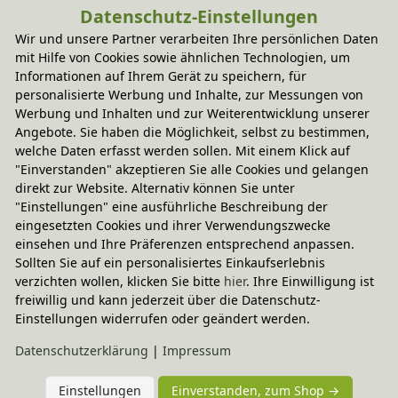
Datenschutz-Einstellungen
Sie haben Fragen?
Wir und unsere Partner verarbeiten Ihre persönlichen Daten
mit Hilfe von Cookies sowie ähnlichen Technologien, um
Informationen auf Ihrem Gerät zu speichern, für
personalisierte Werbung und Inhalte, zur Messungen von
Wird oft zusammen gekauft
Werbung und Inhalten und zur Weiterentwicklung unserer
Angebote. Sie haben die Möglichkeit, selbst zu bestimmen,
welche Daten erfasst werden sollen. Mit einem Klick auf
-20% Code
"Einverstanden" akzeptieren Sie alle Cookies und gelangen
Ganzjahresdecke Schurwolle, 
direkt zur Website. Alternativ können Sie unter
Baumberger
"Einstellungen" eine ausführliche Beschreibung der
In verschiedenen Varianten
286,95 €
eingesetzten Cookies und ihrer Verwendungszwecke
einsehen und Ihre Präferenzen entsprechend anpassen.
Sollten Sie auf ein personalisiertes Einkaufserlebnis
verzichten wollen, klicken Sie bitte
hier
. Ihre Einwilligung ist
freiwillig und kann jederzeit über die Datenschutz-
Einstellungen widerrufen oder geändert werden.
Daten­schutz­erklärung
|
Impressum
Einstellungen
Einverstanden, zum Shop →