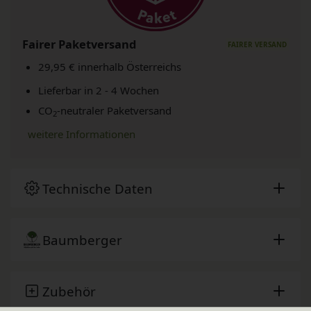
Fairer Paketversand
29,95 € innerhalb Österreichs
Lieferbar in 2 - 4 Wochen
CO
-neutraler Paketversand
2
weitere Informationen
Technische Daten
Baumberger
Zubehör