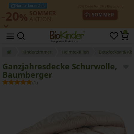
Nur für kurze Zeit!
-20
SOMMER
%
SOMMER
AKTION
0
Kinderzimmer
Heimtextilien
Bettdecken & Kis
Ganzjahresdecke Schurwolle,
Baumberger
(1)