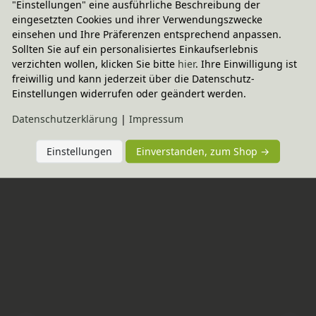
"Einstellungen" eine ausführliche Beschreibung der
eingesetzten Cookies und ihrer Verwendungszwecke
einsehen und Ihre Präferenzen entsprechend anpassen.
Sollten Sie auf ein personalisiertes Einkaufserlebnis
Wird oft zusammen gekauft
verzichten wollen, klicken Sie bitte
hier
. Ihre Einwilligung ist
freiwillig und kann jederzeit über die Datenschutz-
Einstellungen widerrufen oder geändert werden.
-20% Code
Sommer-Steppdecke Schurwolle, 
Daten­schutz­erklärung
|
Impressum
Baumberger
In verschiedenen Varianten
207,95 €
Einstellungen
Einverstanden, zum Shop →