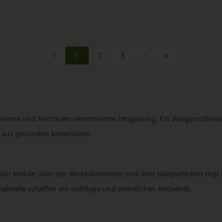
1
2
3
me und Vertrauen vermittelnde Umgebung. Ein Wiegenschleier ode
 aus gesunden Materialien.
 Ein Mobile über der Wickelkommode und dem Babybettchen regt Ba
hafwolle schaffen ein wohliges und wohnliches Ambiente.