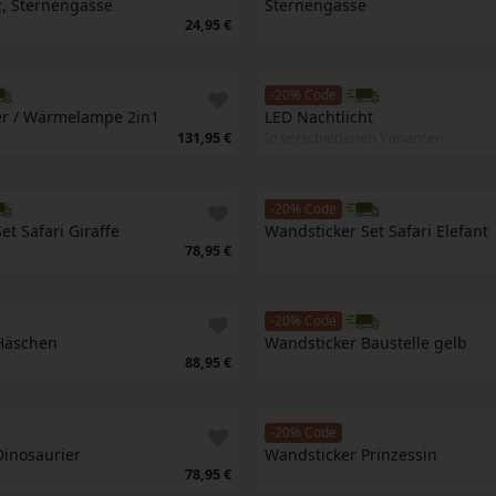
, Sternengasse
Sternengasse
24,95 €
-20% Code
r / Wärmelampe 2in1
LED Nachtlicht
131,95 €
In verschiedenen Varianten
-20% Code
et Safari Giraffe
Wandsticker Set Safari Elefant
78,95 €
-20% Code
Häschen
Wandsticker Baustelle gelb
88,95 €
-20% Code
Dinosaurier
Wandsticker Prinzessin
78,95 €