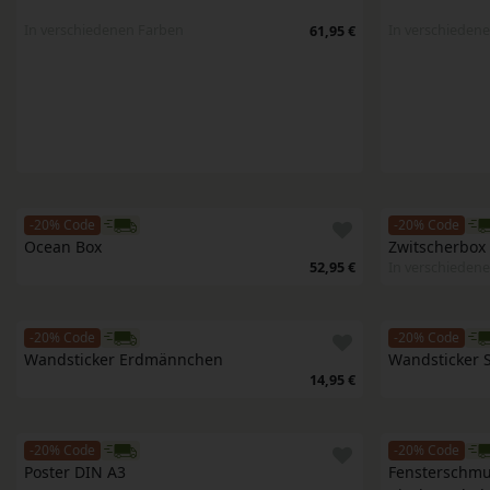
In verschiedenen Farben
In verschieden
61,95 €
-20% Code
-20% Code
Ocean Box
Zwitscherbox
52,95 €
In verschieden
-20% Code
-20% Code
Wandsticker Erdmännchen
Wandsticker S
14,95 €
-20% Code
-20% Code
Poster DIN A3
Fensterschmuc