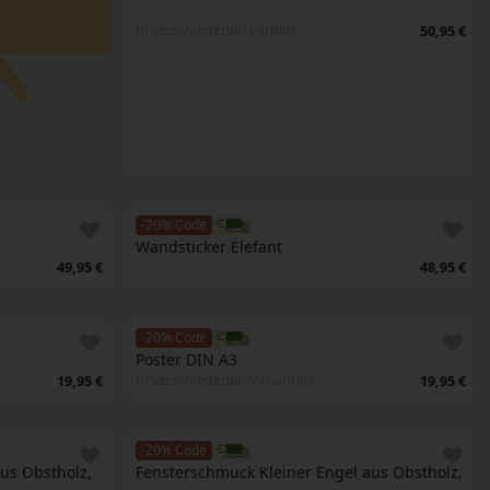
In verschiedenen Farben
50,95 €
-20% Code
Wandsticker Elefant
49,95 €
48,95 €
-20% Code
Poster DIN A3
In verschiedenen Varianten
19,95 €
19,95 €
-20% Code
us Obstholz, 
Fensterschmuck Kleiner Engel aus Obstholz, 