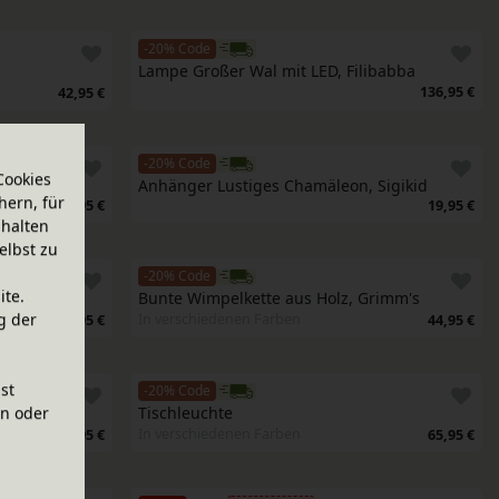
-20% Code
Lampe Großer Wal mit LED, Filibabba
136,95 €
42,95 €
-20% Code
Cookies
Anhänger Lustiges Chamäleon, Sigikid
hern, für
8,95 €
19,95 €
halten
elbst zu
-20% Code
ite.
Grimm's
Bunte Wimpelkette aus Holz, Grimm's
g der
In verschiedenen Farben
43,95 €
44,95 €
ist
-20% Code
en oder
Tischleuchte
In verschiedenen Farben
61,95 €
65,95 €