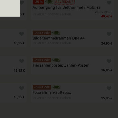
-25 %
ABVERKAUF
Mobiles
Aufhängung für Betthimmel / Mobiles
statt 53,95 €
64,95 €
In verschiedenen Farben
40,47 €
-20% Code
Bildersammelrahmen DIN A4
16,95 €
In verschiedenen Farben
24,95 €
-20% Code
Tierzahlenposter, Zahlen-Poster
16,95 €
15,95 €
-20% Code
Fotorahmen-Stiftebox
13,95 €
In verschiedenen Farben
15,95 €