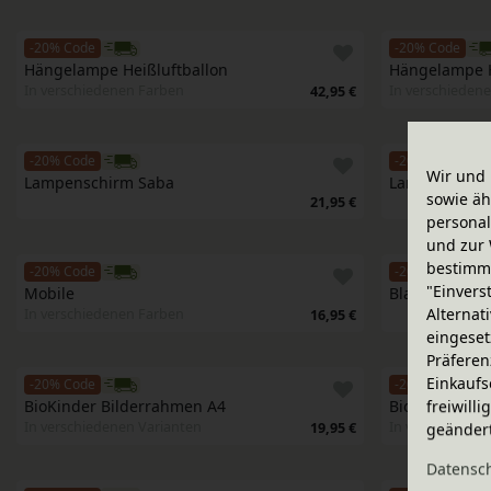
-20% Code
-20% Code
Hängelampe Heißluftballon
Hängelampe H
In verschiedenen Farben
In verschieden
42,95 €
-20% Code
-20% Code
Wir und 
Lampenschirm Saba
Lampenschir
sowie äh
21,95 €
personal
und zur 
bestimme
-20% Code
-20% Code
"Einvers
Mobile
Blatt und Blü
Alternat
In verschiedenen Farben
16,95 €
eingeset
Präferen
Einkaufs
-20% Code
-20% Code
freiwill
BioKinder Bilderrahmen A4
BioKinder Bi
In verschiedenen Varianten
In verschiedene
geänder
19,95 €
Daten­sc