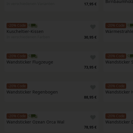
Birnbaumholz
In verschiedenen Varianten
17,95 €
-20% Code
-20% Code
Kuscheltier-Kissen
Wärmestrahle
In verschiedenen Farben
30,95 €
-20% Code
-20% Code
Wandsticker Flugzeuge
Wandsticker S
73,95 €
-20% Code
-20% Code
Wandsticker Regenbogen
Wandsticker 
88,95 €
-20% Code
-20% Code
Wandsticker Ozean Orca Wal
Wandsticker 
78,95 €