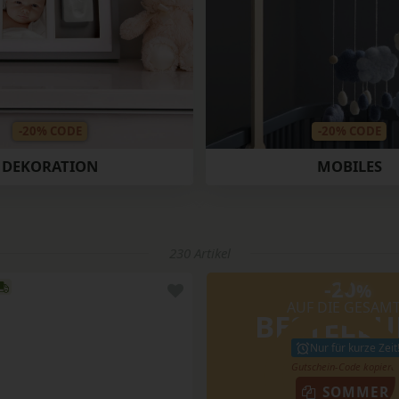
-20% CODE
-20% CODE
DEKORATION
MOBILES
230 Artikel
-20
%
AUF DIE GESAM
BESTELL
Nur für kurze Zeit
SOMMER