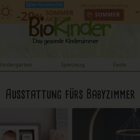
Nur für kurze Zeit!
-20
SOMMER
%
SOMMER
AKTION
Kindergarten
Spielzeug
Feste
Ausstattung
fürs Babyzimmer