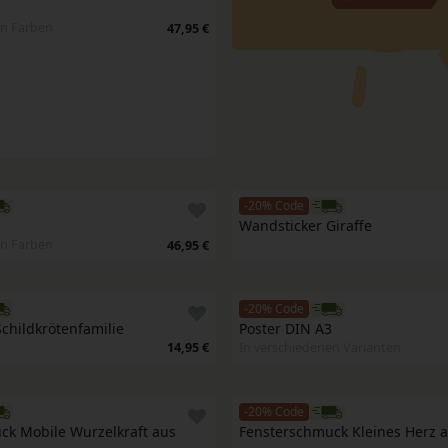
en Farben
47,95 €
-20% Code
Wandsticker Giraffe
en Farben
46,95 €
-20% Code
childkrötenfamilie
Poster DIN A3
14,95 €
In verschiedenen Varianten
-20% Code
k Mobile Wurzelkraft aus 
Fensterschmuck Kleines Herz a