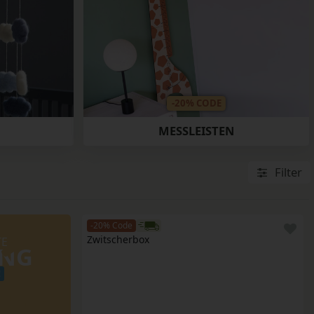
-20% CODE
MESSLEISTEN
Filter
-20% Code
Zwitscherbox
TE
UNG
!