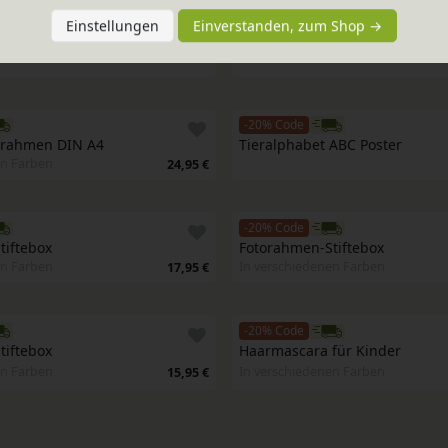
-20% Code
Einstellungen
Einverstanden, zum Shop →
ür Betthimmel / Mobiles
Aufhängung für Betthimmel / 
en Farben
In verschiedenen Farben
64,95 €
-20% Code
lrahmen DIN A4
Tieralphabet ABC Poster
en Farben
24,95 €
-20% Code
tiftebox
Fotorahmen-Stiftebox
en Farben
In verschiedenen Farben
17,95 €
-20% Code
tiftebox
Haarmascara für Kinder
en Farben
In verschiedenen Farben
15,95 €