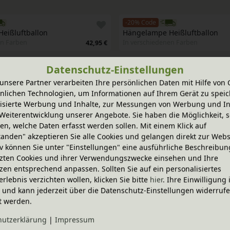
-20% Code
eißluftballon
Hängelampe Heißluftballon
en Farben
In verschiedenen Farben
42,95 €
Datenschutz-Einstellungen
-20% Code
unsere Partner verarbeiten Ihre persönlichen Daten mit Hilfe von 
m Eisblume
Still-Licht
nlichen Technologien, um Informationen auf Ihrem Gerät zu speic
21,95 €
isierte Werbung und Inhalte, zur Messungen von Werbung und In
Weiterentwicklung unserer Angebote. Sie haben die Möglichkeit, s
n, welche Daten erfasst werden sollen. Mit einem Klick auf
-20% Code
tanden" akzeptieren Sie alle Cookies und gelangen direkt zur Webs
te Deko-Girlande
Bunte Wimpelkette aus Holz, 
iv können Sie unter "Einstellungen" eine ausführliche Beschreibun
1,95 €
In verschiedenen Farben
zten Cookies und ihrer Verwendungszwecke einsehen und Ihre
zen entsprechend anpassen. Sollten Sie auf ein personalisiertes
erlebnis verzichten wollen, klicken Sie bitte
hier
. Ihre Einwilligung 
-20% Code
ig und kann jederzeit über die Datenschutz-Einstellungen widerruf
lderrahmen A3
Tischleuchte
n Varianten
In verschiedenen Farben
t werden.
29,95 €
hutz­erklärung
|
Impressum