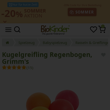
Nur für kurze Zeit!
-20
SOMMER
%
SOMMER
AKTION
0
Spielzeug
Babyspielzeug
Rasseln & Greiflinge
Kugelgreifling Regenbogen,
Grimm's
(15)