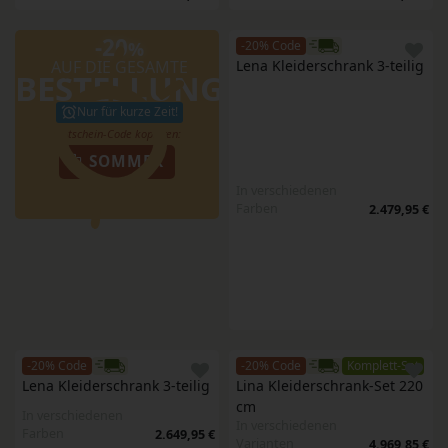
-20
%
-20% Code
AUF DIE GESAMTE
Lena Kleiderschrank 3-teilig
BESTELLUNG
Nur für kurze Zeit!
SOMMER
In verschiedenen
Farben
2.479,95 €
-20% Code
-20% Code
Komplett-Set
Lena Kleiderschrank 3-teilig
Lina Kleiderschrank-Set 220 
cm
In verschiedenen
In verschiedenen
Farben
2.649,95 €
Varianten
4.969,85 €