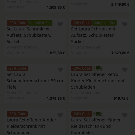
In verschiedenen
Varianten
3.149,90 €
Varianten
1.509,85 €
-20% Code
Komplett-Set
-20% Code
Komplett-Set
Set Laura Schrank mit 
Set Laura Schrank mit 
Aufsatz, Schubkasten, 
Aufsatz, Schubkasten, 
Sockel
Sockel
In verschiedenen
In verschiedenen
Varianten
Varianten
1.829,80 €
1.829,80 €
-20% Code
-20% Code
Set Laura 
Laura Set offener Retro 
Schiebetürenschrank 55 cm 
Kinder-Kleiderschrank mit 
Tiefe
Schubladen
In verschiedenen
In verschiedenen
Varianten
Varianten
1.379,85 €
919,75 €
-20% Code
-20% Code
Laura Set offener Kinder-
Laura Set offener Kinder-
Kleiderschrank mit 
Kleiderschrank und 
Schubladen
Raumteiler