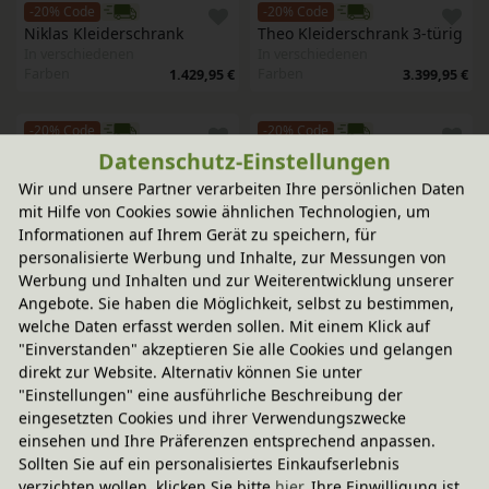
-20% Code
-20% Code
Niklas Kleiderschrank
Theo Kleiderschrank 3-türig
In verschiedenen
In verschiedenen
Farben
Farben
1.429,95 €
3.399,95 €
-20% Code
-20% Code
Theo Kleiderschrank 3-türig
Theo Kleiderschrank 3-türig
Datenschutz-Einstellungen
In verschiedenen
In verschiedenen
Wir und unsere Partner verarbeiten Ihre persönlichen Daten
Farben
Farben
3.699,95 €
3.699,95 €
mit Hilfe von Cookies sowie ähnlichen Technologien, um
Informationen auf Ihrem Gerät zu speichern, für
-20% Code
-20% Code
personalisierte Werbung und Inhalte, zur Messungen von
Noah Kleiderschrank
Lina Kleiderschrank 3-türig 
Werbung und Inhalten und zur Weiterentwicklung unserer
In verschiedenen
In verschiedenen
Angebote. Sie haben die Möglichkeit, selbst zu bestimmen,
Farben
Varianten
1.999,95 €
2.799,95 €
welche Daten erfasst werden sollen. Mit einem Klick auf
"Einverstanden" akzeptieren Sie alle Cookies und gelangen
-20% Code
-20% Code
direkt zur Website. Alternativ können Sie unter
Lina Kleiderschrank 3-türig 
Lina Kleiderschrank 3-türig 
"Einstellungen" eine ausführliche Beschreibung der
mit Aufsatz
mit Aufsatz
eingesetzten Cookies und ihrer Verwendungszwecke
In verschiedenen
In verschiedenen
einsehen und Ihre Präferenzen entsprechend anpassen.
Varianten
Varianten
3.769,90 €
4.029,90 €
Sollten Sie auf ein personalisiertes Einkaufserlebnis
verzichten wollen, klicken Sie bitte
hier
. Ihre Einwilligung ist