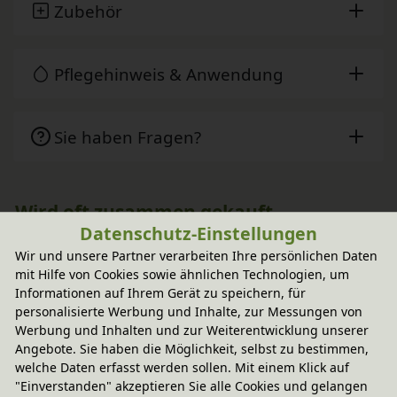
Zubehör
Pflegehinweis & Anwendung
Sie haben Fragen?
Wird oft zusammen gekauft
Datenschutz-Einstellungen
Wir und unsere Partner verarbeiten Ihre persönlichen Daten
-20% Code
mit Hilfe von Cookies sowie ähnlichen Technologien, um
Lina Wickelkommode
Informationen auf Ihrem Gerät zu speichern, für
In verschiedenen Varianten
personalisierte Werbung und Inhalte, zur Messungen von
aus Bio-Massivholz
1.544,90 €
Werbung und Inhalten und zur Weiterentwicklung unserer
Angebote. Sie haben die Möglichkeit, selbst zu bestimmen,
welche Daten erfasst werden sollen. Mit einem Klick auf
"Einverstanden" akzeptieren Sie alle Cookies und gelangen