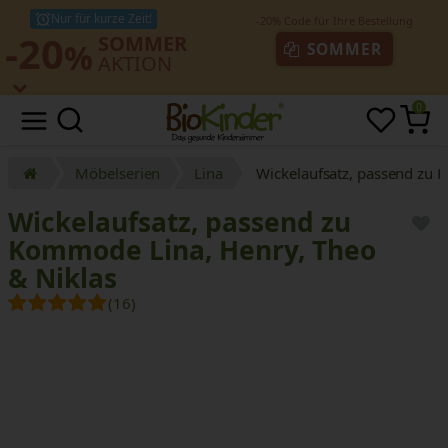
Nur für kurze Zeit!
-20
SOMMER
%
SOMMER
AKTION
0
Möbelserien
Lina
Wickelaufsatz, passend zu 
Wickelaufsatz, passend zu
Kommode Lina, Henry, Theo
& Niklas
(16)