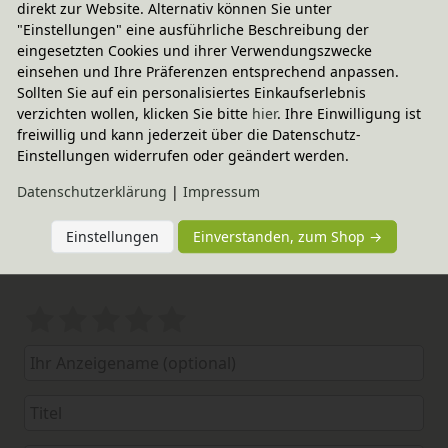
direkt zur Website. Alternativ können Sie unter
"Einstellungen" eine ausführliche Beschreibung der
eingesetzten Cookies und ihrer Verwendungszwecke
einsehen und Ihre Präferenzen entsprechend anpassen.
Sollten Sie auf ein personalisiertes Einkaufserlebnis
verzichten wollen, klicken Sie bitte
hier
. Ihre Einwilligung ist
freiwillig und kann jederzeit über die Datenschutz-
Einstellungen widerrufen oder geändert werden.
Daten­schutz­erklärung
|
Impressum
Elternerfahrungen
Einstellungen
Einverstanden, zum Shop →
4.94 / 5
Bewertungssterne
1
2
3
4
5
von
von
von
von
von
5
5
5
5
5
Ihr
Platzhalter
Anzeigename
Bewertungssternen
Bewertungssternen
Bewertungssternen
Bewertungssternen
Bewertungssterne
(optional)
Titel