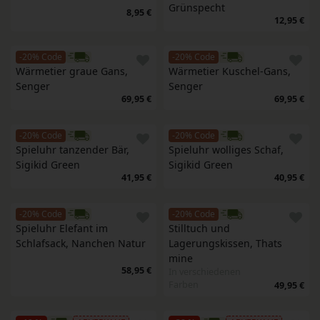
Grünspecht
8,95 €
12,95 €
-20% Code
-20% Code
Wärmetier graue Gans, 
Wärmetier Kuschel-Gans, 
Senger
Senger
69,95 €
69,95 €
-20% Code
-20% Code
Spieluhr tanzender Bär, 
Spieluhr wolliges Schaf, 
Sigikid Green
Sigikid Green
41,95 €
40,95 €
-20% Code
-20% Code
Spieluhr Elefant im 
Stilltuch und 
Schlafsack, Nanchen Natur
Lagerungskissen, Thats 
mine
58,95 €
In verschiedenen
Farben
49,95 €