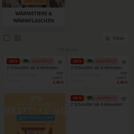
-20% CODE
WÄRMETIERE &
WÄRMFLASCHEN
Filter
135 Artikel
-29 %
ABVERKAUF
-29 %
ABVERKAUF
2 Schnuller ab 6 Monaten
2 Schnuller ab 6 Monaten
statt
statt
In verschiedenen
In verschiedenen
6,95 €
6,95 €
Farben
Farben
4,95 €
4,95 €
-20
%
-25 %
ABVERKAUF
AUF DIE GESAMTE
2 Schnuller ab 6 Monaten
BESTELLUNG
Nur für kurze Zeit!
SOMMER