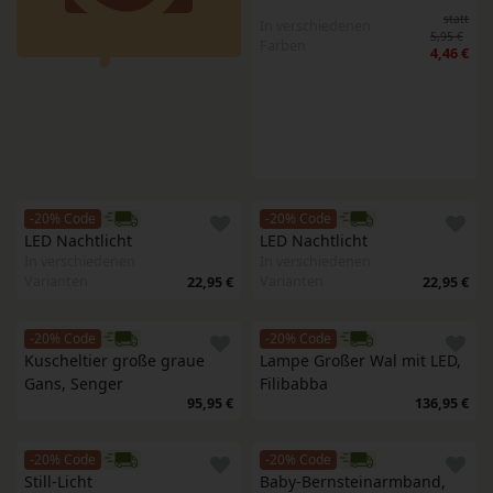
statt
In verschiedenen
5,95 €
Farben
4,46 €
-20% Code
-20% Code
LED Nachtlicht
LED Nachtlicht
In verschiedenen
In verschiedenen
Varianten
Varianten
22,95 €
22,95 €
-20% Code
-20% Code
Kuscheltier große graue 
Lampe Großer Wal mit LED, 
Gans, Senger
Filibabba
95,95 €
136,95 €
-20% Code
-20% Code
Still-Licht
Baby-Bernsteinarmband, 