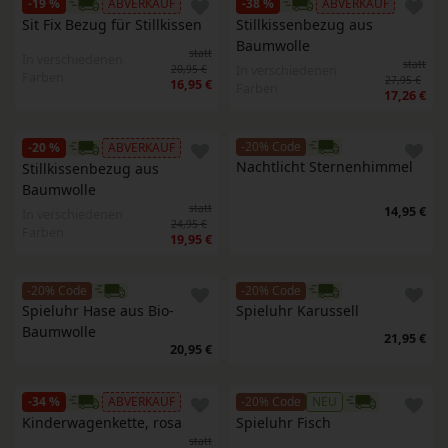
-19 %
ABVERKAUF
-38 %
ABVERKAUF
Sit Fix Bezug für Stillkissen
Stillkissenbezug aus 
Baumwolle
statt
In verschiedenen
statt
In verschiedenen
20,95 €
Farben
27,95 €
16,95 €
Farben
17,26 €
-20% Code
-20 %
ABVERKAUF
Nachtlicht Sternenhimmel
Stillkissenbezug aus 
Baumwolle
statt
14,95 €
In verschiedenen
24,95 €
Farben
19,95 €
-20% Code
-20% Code
Spieluhr Hase aus Bio-
Spieluhr Karussell
Baumwolle
21,95 €
20,95 €
-34 %
ABVERKAUF
-20% Code
NEU
Kinderwagenkette, rosa
Spieluhr Fisch
statt