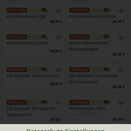
-20% Code
NEU
-20% Code
NEU
Kirchkernkissen Igel
Kirchkernkissen Einhorn
38,95 €
38,95 €
-20% Code
NEU
-20% Code
NEU
Kirchkernkissen Herz
Dinkel-Wärmekissen 
Krankenwagen
20,95 €
36,95 €
-20% Code
NEU
-20% Code
NEU
Filz-Spieluhr Eichhörnchen
Filz-Spieluhr Dinosaurier 
Brachiosaurus
39,95 €
39,95 €
-20% Code
NEU
-20% Code
NEU
Filz-Spieluhr Dinosaurier 
Wärmekissen Herz
In verschiedenen
Stegosaurus
Farben
23,95 €
39,95 €