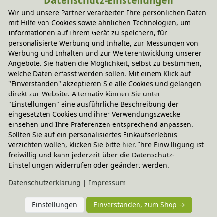
Datenschutz-Einstellungen
-20% Code
NEU
-20% Code
NEU
Wir und unsere Partner verarbeiten Ihre persönlichen Daten
Wärmekissen Herz
Wärmetier Leschifant
mit Hilfe von Cookies sowie ähnlichen Technologien, um
In verschiedenen
28,95 €
Informationen auf Ihrem Gerät zu speichern, für
Farben
23,95 €
personalisierte Werbung und Inhalte, zur Messungen von
Werbung und Inhalten und zur Weiterentwicklung unserer
-20% Code
NEU
-20% Code
NEU
Angebote. Sie haben die Möglichkeit, selbst zu bestimmen,
Wärmetier / Nackenkissen 
Wärmetier / Nackenkissen 
welche Daten erfasst werden sollen. Mit einem Klick auf
Hund Bobby
Hund Bobby
"Einverstanden" akzeptieren Sie alle Cookies und gelangen
In verschiedenen
In verschiedenen
direkt zur Website. Alternativ können Sie unter
Farben
Farben
32,95 €
32,95 €
"Einstellungen" eine ausführliche Beschreibung der
eingesetzten Cookies und ihrer Verwendungszwecke
einsehen und Ihre Präferenzen entsprechend anpassen.
-20% Code
NEU
-20% Code
NEU
Wärmetier / Nackenkissen 
Wärmetier / Nackenkissen 
Sollten Sie auf ein personalisiertes Einkaufserlebnis
Rehkitz Flora
Katze Minina
verzichten wollen, klicken Sie bitte
hier
. Ihre Einwilligung ist
In verschiedenen
freiwillig und kann jederzeit über die Datenschutz-
32,95 €
Farben
37,95 €
Einstellungen widerrufen oder geändert werden.
Daten­schutz­erklärung
|
Impressum
-20% Code
NEU
-20% Code
NEU
Wärmetier / Nackenkissen 
Wärmetier / Nackenkissen 
Einstellungen
Einverstanden, zum Shop →
Katze Minina
Dackel Winston