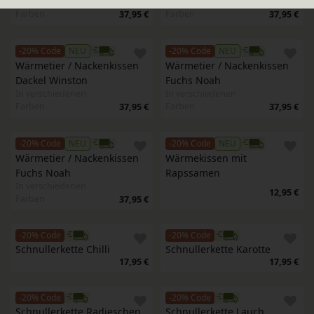
In verschiedenen
In verschiedenen
Farben
Farben
37,95 €
37,95 €
-20% Code
NEU
-20% Code
NEU
Wärmetier / Nackenkissen 
Wärmetier / Nackenkissen 
Dackel Winston
Fuchs Noah
In verschiedenen
In verschiedenen
Farben
Farben
37,95 €
37,95 €
-20% Code
NEU
-20% Code
NEU
Wärmetier / Nackenkissen 
Wärmekissen mit 
Fuchs Noah
Rapssamen
In verschiedenen
12,95 €
Farben
37,95 €
-20% Code
-20% Code
Schnullerkette Chilli
Schnullerkette Karotte
17,95 €
17,95 €
-20% Code
-20% Code
Schnullerkette Radieschen
Schnullerkette Lauch