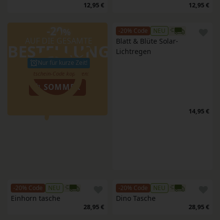
12,95 €
12,95 €
-20
%
-20% Code
NEU
AUF DIE GESAMTE
Blatt & Blüte Solar-
BESTELLUNG
Lichtregen
Nur für kurze Zeit!
SOMMER
14,95 €
-20% Code
NEU
-20% Code
NEU
Einhorn tasche
Dino Tasche
28,95 €
28,95 €