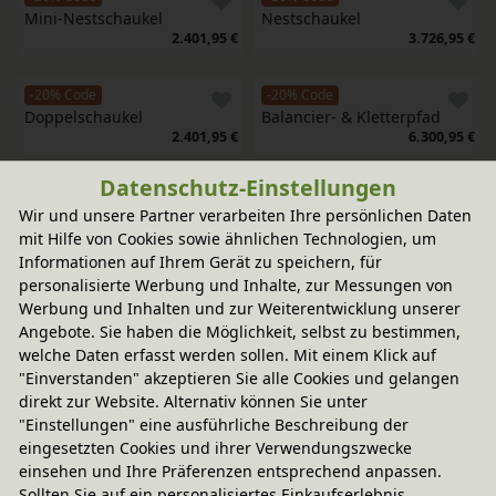
Mini-Nestschaukel
Nestschaukel
2.401,95 €
3.726,95 €
-20% Code
-20% Code
Doppelschaukel
Balancier- & Kletterpfad
2.401,95 €
6.300,95 €
Datenschutz-Einstellungen
-20% Code
-20% Code
Wir und unsere Partner verarbeiten Ihre persönlichen Daten
Kletter- und Balancierspiel 
Balancier-Poller mit Seil
mit Hilfe von Cookies sowie ähnlichen Technologien, um
Mikado
1.082,95 €
2.895,95 €
Informationen auf Ihrem Gerät zu speichern, für
personalisierte Werbung und Inhalte, zur Messungen von
Werbung und Inhalten und zur Weiterentwicklung unserer
-20% Code
-20% Code
Angebote. Sie haben die Möglichkeit, selbst zu bestimmen,
Balancierspiel Stelzen 3er 
Dreier Balancierbalken
welche Daten erfasst werden sollen. Mit einem Klick auf
Set
1.297,95 €
"Einverstanden" akzeptieren Sie alle Cookies und gelangen
1.118,95 €
direkt zur Website. Alternativ können Sie unter
"Einstellungen" eine ausführliche Beschreibung der
-20% Code
-20% Code
eingesetzten Cookies und ihrer Verwendungszwecke
Turmrutsche, Höhe: 140 cm
2-Turm-Kletteranlage mit 
einsehen und Ihre Präferenzen entsprechend anpassen.
Brücke
6.797,95 €
Sollten Sie auf ein personalisiertes Einkaufserlebnis