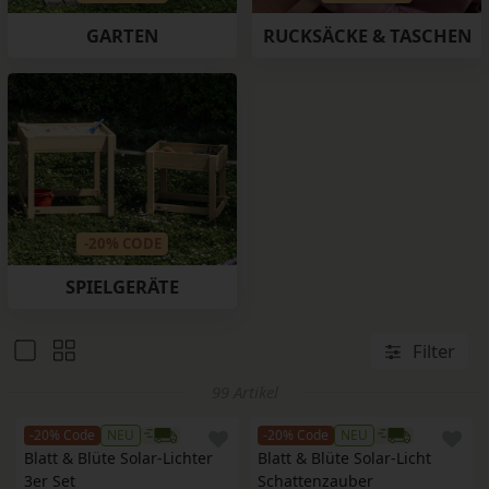
GARTEN
RUCKSÄCKE & TASCHEN
-20% CODE
SPIELGERÄTE
Filter
99 Artikel
-20% Code
NEU
-20% Code
NEU
Blatt & Blüte Solar-Lichter 
Blatt & Blüte Solar-Licht 
3er Set
Schattenzauber