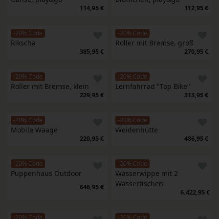
114,95 €
112,95 €
-20% Code
-20% Code
Rikscha
Roller mit Bremse, groß
385,95 €
270,95 €
-20% Code
-20% Code
Roller mit Bremse, klein
Lernfahrrad "Top Bike"
229,95 €
313,95 €
-20% Code
-20% Code
Mobile Waage
Weidenhütte
220,95 €
486,95 €
-20% Code
-20% Code
Puppenhaus Outdoor
Wasserwippe mit 2 
Wassertischen
646,95 €
6.422,95 €
-20% Code
-20% Code