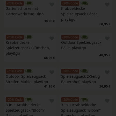
-20% Code
-20% Code
Gartenschürze mit 
Krabbeldecke 
Gartenwerkzeug Dino
Spielzeugsack Gänse, 
play&go
30,95 €
68,95 €
-20% Code
-20% Code
Krabbeldecke 
Outdoor Spielzeugsack 
Spielzeugsack Blümchen, 
Bälle, play&go
play&go
40,95 €
68,95 €
-20% Code
-20% Code
Outdoor Spielzeugsack 
Spielzeugsack 2-Seitig 
Streifen Mokka, play&go
Bauernhof, play&go
41,95 €
36,95 €
-20% Code
-20% Code
3-in-1 Krabbeldecke 
3-in-1 Krabbeldecke 
Spielzeugsack "Bloom" 
Spielzeugsack "Bloom" 
Gänse, play&go
Blümchen, play&go