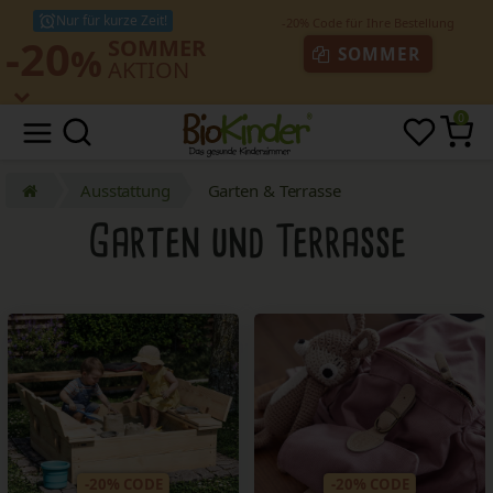
Nur für kurze Zeit!
-20
SOMMER
%
SOMMER
AKTION
0
Ausstattung
Garten & Terrasse
Garten und Terrasse
-20% CODE
-20% CODE