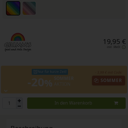
19,95 €
inkl. MwSt.
Nur für kurze Zeit!
- 3,99 € mit Code:
-20
SOMMER
%
SOMMER
AKTION
In den Warenkorb