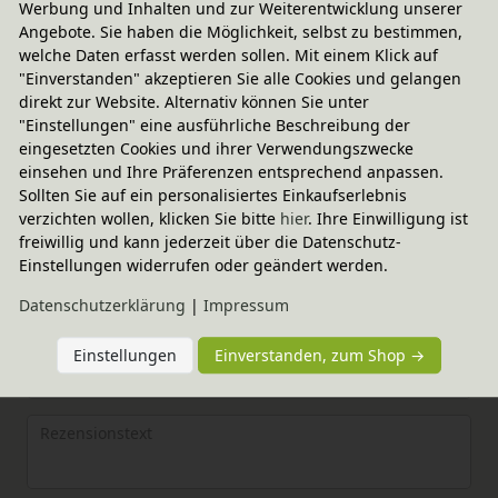
Werbung und Inhalten und zur Weiterentwicklung unserer
Angebote. Sie haben die Möglichkeit, selbst zu bestimmen,
welche Daten erfasst werden sollen. Mit einem Klick auf
"Einverstanden" akzeptieren Sie alle Cookies und gelangen
direkt zur Website. Alternativ können Sie unter
"Einstellungen" eine ausführliche Beschreibung der
eingesetzten Cookies und ihrer Verwendungszwecke
Elternerfahrungen
einsehen und Ihre Präferenzen entsprechend anpassen.
Sollten Sie auf ein personalisiertes Einkaufserlebnis
5.00 / 5
verzichten wollen, klicken Sie bitte
hier
. Ihre Einwilligung ist
freiwillig und kann jederzeit über die Datenschutz-
Bewertungssterne
1
2
3
4
5
Einstellungen widerrufen oder geändert werden.
Daten­schutz­erklärung
|
Impressum
von
von
von
von
von
5
5
5
5
5
Ihr
Platzhalter
Einstellungen
Einverstanden, zum Shop →
Anzeigename
Bewertungssternen
Bewertungssternen
Bewertungssternen
Bewertungssternen
Bewertungssterne
(optional)
Titel